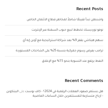
Recent Posts
واشنطن تبدأ تقييمًا شاملاً لمخاطر قطاع الائتمان الخاص
نوفو نورديسك تخطط لبيع حبوب السمنة عبر الإنترنت
سهم هيتاشي يقفز 9% بعد شراكة استراتيجية مع أوبن إيه آي
ترامب يفرض رسوم جمركية بنسبة 25% على الشاحنات المستوردة
النفط يرتفع عند التسوية بنحو 1.5% مع الإغلاق
Recent Comments
هل يستمر صعود العملات الرقمية في 2024؟ - كاف بوست
على
البيتكوين
– ارباح متسارعة للمستثمرين خلال الساعات الماضية