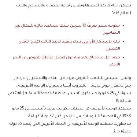
تضمن حياة كريمة لشعبها وتغرس ثقافة الحضارة والتسامح والحب
للعالم كله”.
حكومة مصر. صرف 10 ملايين جنيها مساعدة مالية للعمال غير
النظاميين
بنك الاستثمار الأوروبي يبداء بتنفيذ الخط الثالث لمترو الأنفاق
المصري
مصر: كل ما تحتاج لمعرفته حول افضل مناطق للغوص في البحر
الأحمر
وتمنى السيسي للشعب الأفريقي مزيدا من التقدم والاستقرار والازدهار.
يتم الاحتفال بيوم إفريقيا ، المعروف أيضًا باسم يوم الوحدة الأفريقية ،
سنويًا في 25 مايو ويخلد ذكرى تأسيس منظمة الوحدة الأفريقية (OAU) في
عام 1963.
منظمة الوحدة الأفريقية هي منظمة حكومية دولية تأسست في 25 مايو
1963 في العاصمة الإثيوبية أديس أبابا من قبل 32 دولة أفريقية.
ثم تطورت منظمة الوحدة الأفريقية إلى الاتحاد الأفريقي الذي يضم 55 دولة
عضوًا حاليًا.