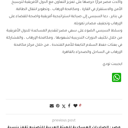
وأكدت مصر مرارًا حرصها على تعزيز التعاون مع الدول الأفريقية لترسيخ
الأمن والاستقرار في القارة ، ومكافحة الإرهاب ، وتطوير انتقال الطاقة.
في يناير ، دعا السيسي إلى صياغة استراتيجية أفريقية واضحة للقضاء على
الإرهاب وتجفيف مصادر تمويله.
وسلط السيسي الضوء على سعي مصر لتقديم المساعدة للدول الأفريقية
من خلال تكثيف الدورات التدريبية لشعوبها ، ومكافحة الإرهاب ، والمشاركة
في بعثات حفظ السلام التابعة للأمم المتحدة ، من خلال مركز مكافحة
الإرهاب في الساحل والصحراء بالقاهرة.
ايجيبت تودي
WhatsApp
0
previous post
مصر : الصادرات العسكرية للهيئة العربية للتصنيع تقفز بنسبة