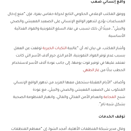
واقع إنساني صعب
ووفق المكتب الإعلامي الحكومي التابع لحركة حماس بغزة، فإن “منع إدخال
المساعدات يؤدي لتدهور الواقع الإنساني على الصعيد المعيشي والصحي
والبيئي”، مبينًا أن ذلك تسبب في نفاد السلع التموينية والمواد الغذائية
الأساسية.
وأشار المكتب، في بيان له، أن “غالبية
التكيات الخيرية
توقفت عن العمل
بسبب عدم توفر المواد التموينية، الأمر الذي حرم آلاف الأسر التي كانت
تعتمد عليها في توفير قوت يومها، إلى جانب عودة آلاف الأسر لاستخدام
الحطب بدلًا من
غاز الطهي
.
وأضاف “الأيام المقبلة ستحمل معها المزيد من تدهور الواقع الإنساني
المنكوب على الصعيد المعيشي والصحي والبيئي، مع عودة
شبح
المجاعة
وانعدام الأمن الغذائي والمائي، وانهيار المنظومة الصحية
بشكل شبه تام”.
توقف الخدمات
وقال مدير شبكة المنظمات الأهلية، أمجد الشوا، إن “معظم المنظمات