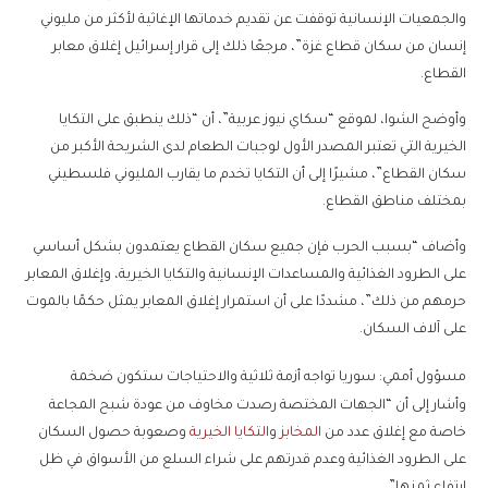
والجمعيات الإنسانية توقفت عن تقديم خدماتها الإغاثية لأكثر من مليوني
إنسان من سكان قطاع غزة”، مرجعًا ذلك إلى قرار إسرائيل إغلاق معابر
القطاع.
وأوضح الشوا، لموقع “سكاي نيوز عربية”، أن “ذلك ينطبق على التكايا
الخيرية التي تعتبر المصدر الأول لوجبات الطعام لدى الشريحة الأكبر من
سكان القطاع”، مشيرًا إلى أن التكايا تخدم ما يقارب المليوني فلسطيني
بمختلف مناطق القطاع.
وأضاف “بسبب الحرب فإن جميع سكان القطاع يعتمدون بشكل أساسي
على الطرود الغذائية والمساعدات الإنسانية والتكايا الخيرية، وإغلاق المعابر
حرمهم من ذلك”، مشددًا على أن استمرار إغلاق المعابر يمثل حكمًا بالموت
على آلاف السكان.
مسؤول أممي: سوريا تواجه أزمة ثلاثية والاحتياجات ستكون ضخمة
وأشار إلى أن “الجهات المختصة رصدت مخاوف من عودة شبح المجاعة
خاصة مع إغلاق عدد من
المخابز
و
التكايا الخيرية
وصعوبة حصول السكان
على الطرود الغذائية وعدم قدرتهم على شراء السلع من الأسواق في ظل
ارتفاع ثمنها”.