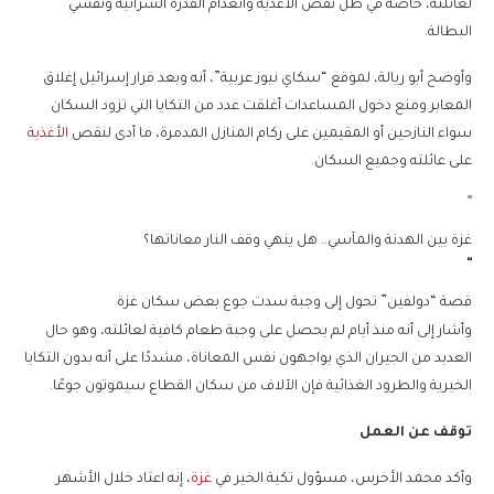
لعائلته، خاصة في ظل نقص الأغذية وانعدام القدرة الشرائية وتفشي
البطالة.
وأوضح أبو ريالة، لموقع “سكاي نيوز عربية”، أنه وبعد قرار إسرائيل إغلاق
المعابر ومنع دخول المساعدات أغلقت عدد من التكايا التي تزود السكان
سواء النازحين أو المقيمين على ركام المنازل المدمرة، ما أدى لنقص
الأغذية
على عائلته وجميع السكان.
غزة بين الهدنة والمآسي.. هل ينهي وقف النار معاناتها؟
قصة “دولفين” تحول إلى وجبة سدت جوع بعض سكان غزة
وأشار إلى أنه منذ أيام لم يحصل على وجبة طعام كافية لعائلته، وهو حال
العديد من الجيران الذي يواجهون نفس المعاناة، مشددًا على أنه بدون التكايا
الخيرية والطرود الغذائية فإن الآلاف من سكان القطاع سيموتون جوعًا.
توقف عن العمل
وأكد محمد الأخرس، مسؤول تكية الخير في
غزة
، إنه اعتاد خلال الأشهر