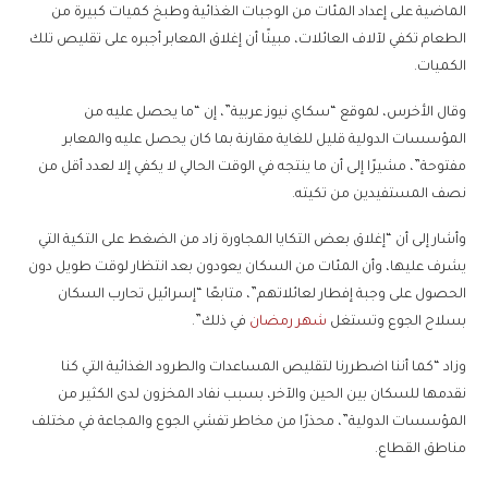
الماضية على إعداد المئات من الوجبات الغذائية وطبخ كميات كبيرة من
الطعام تكفي لآلاف العائلات، مبينًا أن إغلاق المعابر أجبره على تقليص تلك
الكميات.
وقال الأخرس، لموقع “سكاي نيوز عربية”، إن “ما يحصل عليه من
المؤسسات الدولية قليل للغاية مقارنة بما كان يحصل عليه والمعابر
مفتوحة”، مشيرًا إلى أن ما ينتجه في الوقت الحالي لا يكفي إلا لعدد أقل من
نصف المستفيدين من تكيته.
وأشار إلى أن “إغلاق بعض التكايا المجاورة زاد من الضغط على التكية التي
يشرف عليها، وأن المئات من السكان يعودون بعد انتظار لوقت طويل دون
الحصول على وجبة إفطار لعائلاتهم”، متابعًا “إسرائيل تحارب السكان
بسلاح الجوع وتستغل
شهر رمضان
في ذلك”.
وزاد “كما أننا اضطررنا لتقليص المساعدات والطرود الغذائية التي كنا
نقدمها للسكان بين الحين والآخر، بسبب نفاد المخزون لدى الكثير من
المؤسسات الدولية”، محذرًا من مخاطر تفشي الجوع والمجاعة في مختلف
مناطق القطاع.