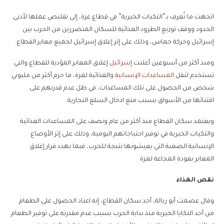
اتجهت ما تُعرف بـ”التكيات الخيرية” في قطاع غزة، إلى تقليص عملها لأدنى
الحدود ووقف توزيع الطرود الغذائية للسكان المتضررين من الحرب بين
إسرائيل وحركة حماس، وذلك على إثر إغلاق إسرائيل لجميع معابر القطاع.
ومنذ أكثر من أسبوعين أعلنت
إسرائيل
إغلاق المعابر المؤدية للقطاع والتي
تستخدم لنقل
المساعدات الإنسانية
والغذائية لغزة، ما حرم أكثر من مليوني
شخص من الحصول على تلك المساعدات، في ظل عدم قدرتهم على
اقتنائها من الأسواق بسبب منع ادخال السلع التجارية.
ويعتمد سكان القطاع منذ أكثر من عام ونصف على المساعدات الغذائية
والتكيات الخيرية في توفير احتياجاتهم اليومية، وذلك على إثر الأوضاع
الإنسانية الصعبة التي يعيشونها نتيجة للحرب، فيما يهدد قرار إغلاق
المعابر بعودة المجاعة لغزة.
نقص الغذاء
وقال عصمت أبو ريالة، أحد سكان القطاع، إنه اعتاد الحصول على الطعام
من أحد التكايا الخيرية منذ بداية الحرب بسبب عدم مقدرته على توفير الطعام