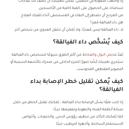
إذا واجهت صعوبة في التنفس، يمكن لطبيبك أن يصف لك علاجات
تساعدك على الحصول على كمية كافية من الأكسجين.
من المرجح أن تضطر إلى البقاء في المستشفى أثناء تلقيك العلاج.
هل داء الفيالقة مُعدٍ؟
لا، داء الفيالقة ليس مُعديًا، ولا يُمكن أن تنتقل العدوى من شخص آخر.
كيف يُشخَّص داء الفيالقة؟
يُعدّ
فحص البول والمخاط
من أكثر الطرق شيوعًا لتشخيص داء الفيالقة.
سيُجري طبيبك أيضًا صورًا للجزء الداخلي من صدرك بالأشعة السينية أو
التصوير المقطعي المحوسب.
كيف يُمكن تقليل خطر الإصابة بداء
الفيالقة؟
إذا كنت قلقًا بشأن الإصابة بداء الفيالقة ، يُمكنك تقليل الخطر من خلال
صيانة أنظمة المياه والتهوية وتعقيمها جيدًا.
كما يُمكنك التأكد من تنظيف رؤوس الدش، والحنفيات، وأحواض
الاستحمام الساخنة، وأجهزة الترطيب جيدًا.