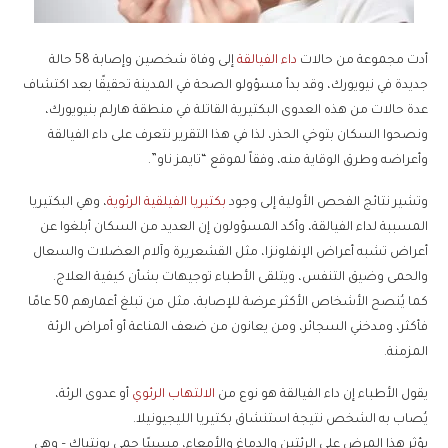
أدت مجموعة من حالات
داء الفيالقة
إلى وفاة شخصين وإصابة 58 حالة
جديدة في نيويورك، وقد بدأ مسؤولو الصحة في المدينة تحقيقًا بعد اكتشاف
عدة حالات من هذه العدوى البكتيرية القاتلة في منطقة هارلم بنيويورك،
ونصحوا السكان بتوخي الحذر، لذا في هذا التقرير نتعرف على داء الفيالقة
وأعراضه وطرق الوقاية منه، وفقاً لموقع “تايمز ناو”.
وتشير نتائج الفحص الأولية إلى وجود
بكتيريا الفيلقية الرئوية
، وهي البكتيريا
المسببة لداء الفيالقة، وأكد المسؤولون إن العديد من السكان أبلغوا عن
أعراض تشبه أعراض الإنفلونزا، مثل القشعريرة وآلام العضلات والسعال
والحمى وضيق التنفس، ويتلقى الأطباء توجيهات بشأن كيفية العلاج.
كما يُنصح الأشخاص الأكثر عرضة للإصابة، مثل من تبلغ أعمارهم 50 عامًا
فأكثر، ومدخني السجائر، ومن يعانون من ضعف المناعة أو أمراض الرئة
المزمنة.
يقول الأطباء إن داء الفيالقة هو نوع من
الالتهاب الرئوي
أو عدوى الرئة،
يُصاب به الشخص نتيجة استنشاق بكتيريا الليجيونيلا.
يؤثر هذا المرض على الرئتين والدماغ والأمعاء، مسببًا حمى بونتياك – وهي