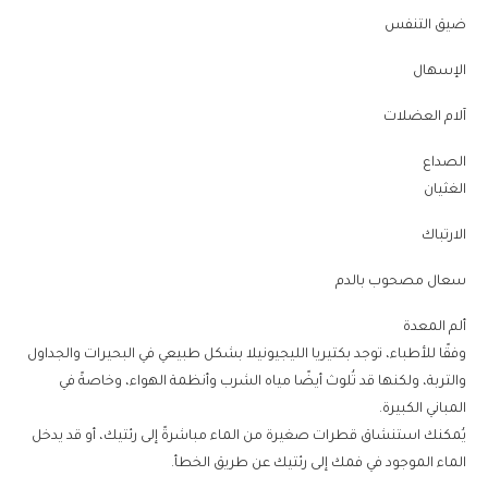
ضيق التنفس
الإسهال
آلام العضلات
الصداع
الغثيان
الارتباك
سعال مصحوب بالدم
ألم المعدة
وفقًا للأطباء، توجد بكتيريا الليجيونيلا بشكل طبيعي في البحيرات والجداول
والتربة، ولكنها قد تُلوث أيضًا مياه الشرب وأنظمة الهواء، وخاصةً في
المباني الكبيرة.
يُمكنك استنشاق قطرات صغيرة من الماء مباشرةً إلى رئتيك، أو قد يدخل
الماء الموجود في فمك إلى رئتيك عن طريق الخطأ.