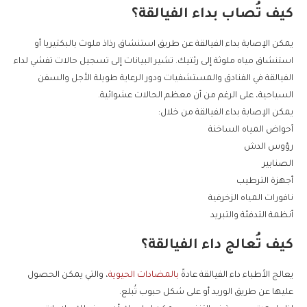
كيف تُصاب بداء الفيالقة؟
يمكن الإصابة بداء الفيالقة عن طريق استنشاق رذاذ ملوث بالبكتيريا أو
استنشاق مياه ملوثة إلى رئتيك. تشير البيانات إلى تسجيل حالات تفشي لداء
الفيالقة في الفنادق والمستشفيات ودور الرعاية طويلة الأجل والسفن
السياحية، على الرغم من أن معظم الحالات عشوائية.
يمكن الإصابة بداء الفيالقة من خلال:
أحواض المياه الساخنة
رؤوس الدش
الصنابير
أجهزة الترطيب
نافورات المياه الزخرفية
أنظمة التدفئة والتبريد
كيف تُعالج داء الفيالقة؟
يعالج الأطباء داء الفيالقة عادةً
بالمضادات الحيوية
، والتي يمكن الحصول
عليها عن طريق الوريد أو على شكل حبوب تُبلع.