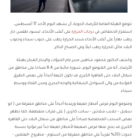
تتوقع الهيئة العامة للأرصاد الجوية، أن يشهد اليوم الأحد 17 أغسطس،
استمرار الانخفاض في
درجات الحرارة
على أغلب الأنحاء، ليسود طقس حار
رطب نهاراً على أغلب الأنحاء شديد الحرارة رطب على جنوب سيناء وجنوب
البلاد مائل للحرارة رطب ليلاً وفي الصباح الباكر.
وكشف الدكتور محمود شاهين مدير عام التنبؤات والإنذار المبكر بهيئة
الأرصاد، أنه من المتوقع اليوم، شبورة مائية من 8:4 صباحا على مناطق من
شمال البلاد حتى القاهرة الكبرى قد تكون كثيفة أحياناً على بعض الطرق
المؤدية من والى السواحل الشمالية والوجه البحري ومدن القناة ووسط
سيناء.
ومتوقع اليوم فرص أمطار خفيفة ورعدية أحياناً على مناطق متفرقة من ( ابو
سمبل – حلايب شلاتين – سانت كاترين ( على فترات متقطعة، كما تظهر
بعض السحب المنخفضة صباحاً على مناطق من شمال البلاد حتي القاهرة
الكبرى قد ينتج عنها فرص ضعيفة لأمطار خفيفة جداً غير مؤثرة بنسبة
حدوث (20% تقريباً علي مناطق متفرقة من السلوم – مطروح -العلمين –