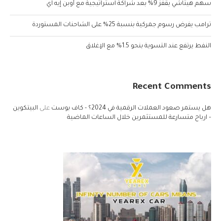
سهم هيتاشي يقفز 9% بعد شراكة استراتيجية مع أوبن إيه آي
ترامب يفرض رسوم جمركية بنسبة 25% على الشاحنات المستوردة
النفط يرتفع عند التسوية بنحو 1.5% مع الإغلاق
Recent Comments
هل يستمر صعود العملات الرقمية في 2024؟ - كاف بوست
على
البيتكوين
– ارباح متسارعة للمستثمرين خلال الساعات الماضية