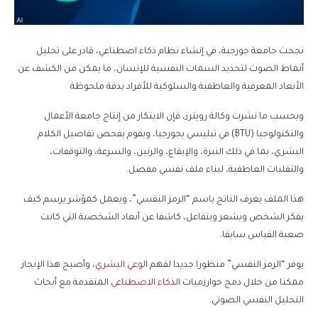
نجحت جامعة جورجية، في إنشاء نظام ذكاء اصطناعي، قادر على تحليل
أنماط الصوت لتحديد السمات النفسية للإنسان، ما يمكن من الكشف عن
الأبعاد المعرفية والعاطفية والسلوكية للأفراد بدقة ملحوظة
وبحسب ما نشرت وكالة رويترز، فإن الابتكار من إنتاج جامعة الأعمال
والتكنولوجيا (BTU) في تبليسي بجورجيا، ويقوم بفحص تفاصيل الكلام
البشري، بما في ذلك النبرة، والإيقاع، والرنين، والسرعة، والتوقفات،
والتقلبات العاطفية، لبناء ملف نفسي مفصل.
هذا الملف يعرف الناتج باسم “الرمز النفسي”، ويعمل كمؤشر يرسم كيف
يفكر الشخص ويشعر ويتفاعل، كاشفا عن أبعاد الشخصية التي كانت
صعبة القياس سابقا.
يوفر “الرمز النفسي” منظورا جديدا لفهم
الوعي البشري
، وأصبح هذا الإنجاز
ممكنا من خلال دمج خوارزميات
الذكاء الاصطناعي
المتقدمة مع أبحاث
التحليل النفسي الصوتي.