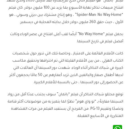
فيلم “باتمان” هو الفيلم الثاني الذي تم إصداره بعد مارس 2020 والذي شهد
افتتاح مبيعات تذاكر نهاية الأسبوع بما يزيد عن 100 مليون دولار. كان فيلم
“Spider-Man: No Way Home” ، وهو إنتاج مشترك بين ديزني وسوني ، هو
الأول ، حيث حقق 260 مليون دولار خلال بدايته المحلية في ديسمبر.
يحمل فيلم “No Way Home” أيضًا لقب أعلى افتتاح في عصر الوباء وثالث
أفضل فيلم في تاريخ السينما.
كانت الأفلام القائمة على الامتياز ، وخاصة تلك التي تدور حول شخصيات
الكتاب الهزلي ، من بين الأفلام القليلة التي تم اختراقها وتحقيق مكاسب
كبيرة في شباك التذاكر أثناء الوباء. شهدت دور السينما أن العائلات التي
لديها أطفال صغار والبالغين الذين تزيد أعمارهم عن 50 عامًا يحجمون أكثر
عن الحضور إلى دور السينما ، حتى بالنسبة للأفلام الكبيرة.
توقع محللو شباك التذاكر أن فيلم “باتمان” سوف يجتذب عددًا أقل من رواد
السينما مقارنةً بـ “نو واي هوم” نظرًا لما يتميز به من موضوعات أكثر قتامة
ونضجًا وتقييم PG-13. من المرجح أن يستفيد الفيلم من مرات المشاهدة
المتكررة في الأسابيع المقبلة.