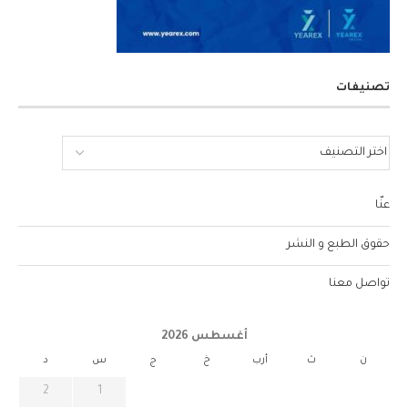
تصنيفات
عنّا
حقوق الطبع و النشر
تواصل معنا
أغسطس 2026
ن
ث
أرب
خ
ج
س
د
2
1