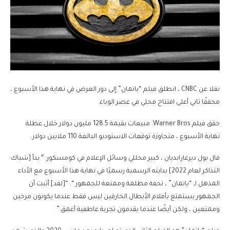
نقلا عن CNBC ، انطلق فيلم “باتمان” إلى دور العرض في نهاية هذا الأسبوع ،
محققًا ثاني أعلى افتتاح محلي في عصر الوباء.
حقق فيلم Warner Bros. مبيعات بقيمة 128.5 مليون دولار خلال عطلة
نهاية الأسبوع ، متجاوزة توقعات الاستوديو البالغة 110 ملايين دولار.
قال بول ديرغارابديان ، كبير محللي وسائل الإعلام في كومسكور: ″ بدأ [شباك
التذاكر لعام 2022] بدايته الرسمية رسميًا في نهاية هذا الأسبوع مع الأداء
المذهل لـ “باتمان” ، تحفة مظلمة وممتعة للجمهور “. “[لقد] أثبت أن
الجمهور يستمتع بأفلام الأبطال الخارقين ليس فقط عندما يكونون مرحين
وممتعين ، ولكن أيضًا عندما يقدمون تجربة عاطفية أعمق.”