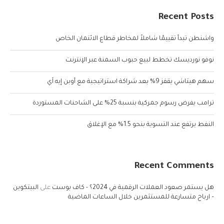
Recent Posts
واشنطن تبدأ تقييمًا شاملاً لمخاطر قطاع الائتمان الخاص
نوفو نورديسك تخطط لبيع حبوب السمنة عبر الإنترنت
سهم هيتاشي يقفز 9% بعد شراكة استراتيجية مع أوبن إيه آي
ترامب يفرض رسوم جمركية بنسبة 25% على الشاحنات المستوردة
النفط يرتفع عند التسوية بنحو 1.5% مع الإغلاق
Recent Comments
هل يستمر صعود العملات الرقمية في 2024؟ - كاف بوست
على
البيتكوين
– ارباح متسارعة للمستثمرين خلال الساعات الماضية