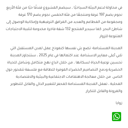
في محاولة لدعم البيئة السياحيًا ، سيضم المشروع فندقًا حيًا من فئة الأربع
نجوم يضم 197 غرفة ومنتجعًا من فئة الخمس نجوم يضم 170 غرفة
ومجموعة من المطاعم والعديد من المرافق الترفيهية وإمكانية الوصول إلى
شاطئ البحر. كما سيدير المنتجع 132 شقة فاخرة مخدومة لتلبية الاحتياجات
المتنوعة للزوار.
المدينة المستدامة- تضع يتي نفسها كنموذج عمل لمدن المستقبل التي
تلبي أعلى معايير الاستدامة. عند اكتمالها في عام 2025 ، ستتجاوز المدينة
تحسين نوعية الحياة لسكانها ، من خلال اتباع نهج متكامل وشامل للحياة
الحضرية ودمج التصاميم الخضراء الموفرة للطاقة مع فلسفة تتمحور حول
الناس. من خلال معالجة الاهتمامات الاجتماعية والبيئية والاقتصادية
المحلية ، تعمل المدينة المستدامة كمحفز للتغيير الذكي والقابل للتطوير
والمرونة والقابل للتكرار.
زوايا
WhatsApp