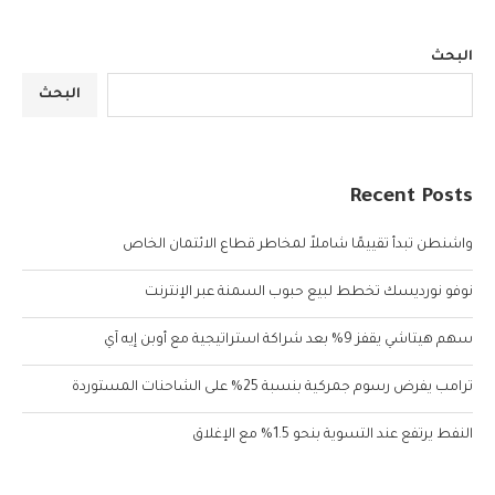
البحث
البحث
Recent Posts
واشنطن تبدأ تقييمًا شاملاً لمخاطر قطاع الائتمان الخاص
نوفو نورديسك تخطط لبيع حبوب السمنة عبر الإنترنت
سهم هيتاشي يقفز 9% بعد شراكة استراتيجية مع أوبن إيه آي
ترامب يفرض رسوم جمركية بنسبة 25% على الشاحنات المستوردة
النفط يرتفع عند التسوية بنحو 1.5% مع الإغلاق