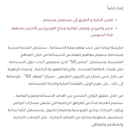
إقراء ايضاً
المدن الذكية و الطريق إلى مستقبل مستدام
مصر والنرويج توقعان اتفاقية لإنتاج الهيدروجين الأخضر بمنطقة
قناة السويس
مكرسة لرعاية جيل جديد يفهم قيمة الاستدامة ، ستشمل المدينة مدرسة
مستدامة ستعلم مفاهيم مهمة عن الاستدامة من خلال المناهج
المدرسية. وسيشمل “مختبر SEE” الذي سيعرض أحدث حلول الاستدامة
مثل تقنيات الطاقة المتجددة ، والزراعة العمودية الداخلية ، وحصاد الرطوبة.
من خلال مبنى مبتكر من الكربون الطبيعي ، سيركز “معهد SEE” ، بالإضافة
إلى ذلك ، على تعزيز الوعي بالقضايا البيئية والحياة المستدامة.
من خلال تحقيق التوازن الصحيح بين أهداف الاستدامة وتعزيز العافية ،
ستضم المدينة عددًا من المرافق الرياضية التي تشمل مسارات للركض
وركوب الدراجات ونادي للفروسية ومضمار للخيول. وسيشمل أيضًا ساحة
تستضيف مجموعة مختارة من المنافذ التجارية ، مثل المحلات التجارية
والمطاعم والمقاهي.