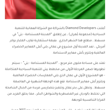
أعلنت Diamond Developers بالشراكة مع الشركة العمانية للتنمية
السياحية (مجموعة عُمران) ، عن إطلاق “المدينة المستدامة – يتي” في
مسقط ، مطلع هذا الشهر الجاري . بقيمة استثمارية تقارب المليار دولار
أمريكي ، تعد المدينة أول مشروع في عماني يلبي أعلى المعايير الخضراء
العالمية ويلتزم بأعلى معايير الاستدامة.
تمتد على مساحة مليون متر مربع ، “المدينة المستدامة – يتي” – سيتم
تطويرها ضمن المرحلة الأولى من مخطط ييتي للتنمية السياحية المتكاملة
– هو المشروع الأول في عمان الذي يلبي الممارسات الخضراء العالمية
ويلتزم أعلى معايير الاستدامة. تقع هذه الوجهة الشهيرة في العاصمة
مسقط ، وتطل على بحر عمان وتتميز بتضاريس فريدة من الجبال الشامخة
التي تختلط بالوديان غير المضطربة والشواطئ البكر ، مما يخلق المزيد من
المزايا التنافسية للوجهة.