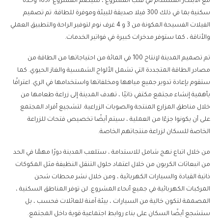
مع الابتكار المستدام في قلب المشروع ، سيضم المشروع 1657 وحدة
سكنية بما في ذلك 300 فيلا صديقة للبيئة وموفرة للطاقة. تم تصميم
الفيلات الفسيحة المكونة من 3 و 4 غرف نوم لتوفير الراحة والتطبيق العملي
والأناقة ، كما ستوفر مدخرات كبيرة في فواتير الخدمات.
تم تصميم المدينة لإنتاج 100 في المائة من احتياجاتها من الطاقة من
مصادر الطاقة المتجددة التي تشمل الألواح الشمسية والغاز الحيوي. كما
ستقوم بإعادة تدوير جميع مياهها ومخلفاتها واستخدامها في الري. اعترافًا
بأهمية إنشاء مجتمع مكتفي ذاتيًا ، تهدف المدينة إلى زراعة طعامها من
خلال مناطق المزارع المنتجة والصوبات الزراعية. لتشجيع أفراد المجتمع
على أن يكونوا جزءًا من العملية ، سيتم أيضًا تخصيص فتحات للزراعة
الخاصة للسكان لزراعة منتجاتهم الخاصة.
من خلال اتباع نهج شامل للاستدامة ، ستلعب المدينة دورًا مهمًا في الحد
من انبعاثات الكربون من خلال اعتماد حلول التنقل النظيفة مثل المكوكات
ذاتية القيادة والسيارات الكهربائية ، ومن خلال نشر محطات شحن
المركبات الكهربائية في جميع أنحاء المشروع. لن توفر المناطق السكنية ،
المصممة لتكون خالية من السيارات ، بيئة آمنة للعائلات فحسب ، بل
ستشجع أيضًا السكان على بناء روابط اجتماعية قوية داخل المجتمع.