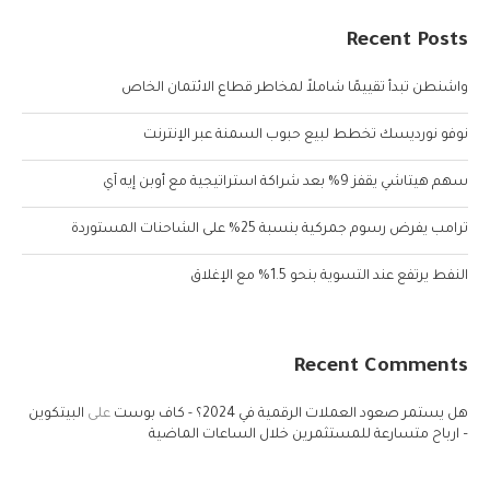
Recent Posts
واشنطن تبدأ تقييمًا شاملاً لمخاطر قطاع الائتمان الخاص
نوفو نورديسك تخطط لبيع حبوب السمنة عبر الإنترنت
سهم هيتاشي يقفز 9% بعد شراكة استراتيجية مع أوبن إيه آي
ترامب يفرض رسوم جمركية بنسبة 25% على الشاحنات المستوردة
النفط يرتفع عند التسوية بنحو 1.5% مع الإغلاق
Recent Comments
هل يستمر صعود العملات الرقمية في 2024؟ - كاف بوست
على
البيتكوين
– ارباح متسارعة للمستثمرين خلال الساعات الماضية