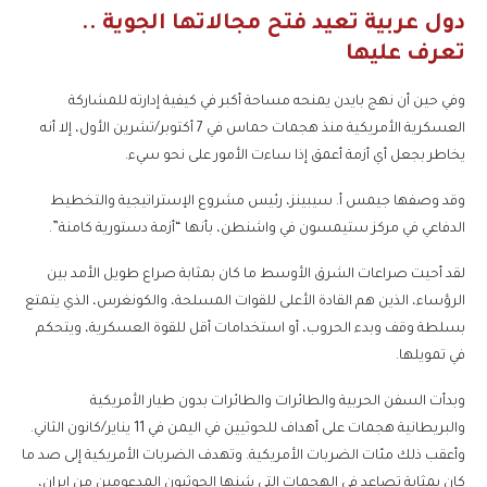
دول عربية تعيد فتح مجالاتها الجوية ..
تعرف عليها
وفي حين أن نهج بايدن يمنحه مساحة أكبر في كيفية إدارته للمشاركة
العسكرية الأمريكية منذ هجمات حماس في 7 أكتوبر/تشرين الأول، إلا أنه
يخاطر بجعل أي أزمة أعمق إذا ساءت الأمور على نحو سيء.
وقد وصفها جيمس أ. سيبينز، رئيس مشروع الإستراتيجية والتخطيط
الدفاعي في مركز ستيمسون في واشنطن، بأنها “أزمة دستورية كامنة”.
لقد أحيت صراعات الشرق الأوسط ما كان بمثابة صراع طويل الأمد بين
الرؤساء، الذين هم القادة الأعلى للقوات المسلحة، والكونغرس، الذي يتمتع
بسلطة وقف وبدء الحروب، أو استخدامات أقل للقوة العسكرية، ويتحكم
في تمويلها.
وبدأت السفن الحربية والطائرات والطائرات بدون طيار الأمريكية
والبريطانية هجمات على أهداف للحوثيين في اليمن في 11 يناير/كانون الثاني.
وأعقب ذلك مئات الضربات الأمريكية. وتهدف الضربات الأمريكية إلى صد ما
كان بمثابة تصاعد في الهجمات التي شنها الحوثيون المدعومين من إيران،