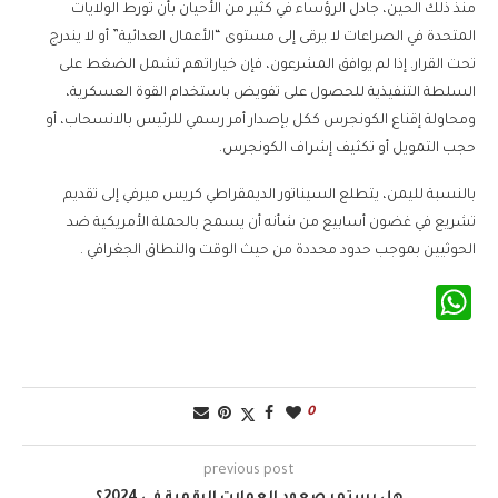
منذ ذلك الحين، جادل الرؤساء في كثير من الأحيان بأن تورط الولايات
المتحدة في الصراعات لا يرقى إلى مستوى “الأعمال العدائية” أو لا يندرج
تحت القرار. إذا لم يوافق المشرعون، فإن خياراتهم تشمل الضغط على
السلطة التنفيذية للحصول على تفويض باستخدام القوة العسكرية،
ومحاولة إقناع الكونجرس ككل بإصدار أمر رسمي للرئيس بالانسحاب، أو
حجب التمويل أو تكثيف إشراف الكونجرس.
بالنسبة لليمن، يتطلع السيناتور الديمقراطي كريس ميرفي إلى تقديم
تشريع في غضون أسابيع من شأنه أن يسمح بالحملة الأمريكية ضد
الحوثيين بموجب حدود محددة من حيث الوقت والنطاق الجغرافي .
WhatsApp
0
previous post
هل يستمر صعود العملات الرقمية في 2024؟