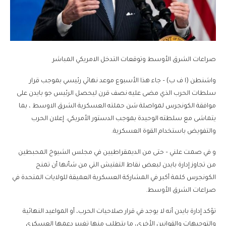
صراعات الشرق الأوسط وتوقعات التدخل الامريكي المباشر
واشنطن (ا ف ب) – جاء هذا الأسبوع موعد نهائي رئيسي بموجب قرار
سلطات الحرب الذي مضى عليه نصف قرن ليحصل الرئيس جو بايدن على
موافقة الكونجرس لمواصلة شن حملته العسكرية الشرق الاوسط ، بما
يتماشى مع سلطته الوحيدة بموجب الدستور الأمريكي. إعلان الحرب
والتفويض باستخدام القوة العسكرية.
و في صمت علني – حتى من الديمقراطيين في مجلس الشيوخ المحبطين
من تجاوز إدارة بايدن لبعض نقاط التفتيش التي من شأنها أن تمنح
الكونجرس كلمة أكبر في المشاركة العسكرية العميقة للولايات المتحدة في
صراعات الشرق الأوسط.
تؤكد إدارة بايدن أنه لا يوجد في قرار صلاحيات الحرب، أو المواعيد النهائية
والتوجيهات والقوانين الأخرى، ما يتطلب منها تغيير دعمها العسكري