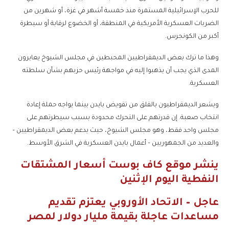
للحرب الإسرائيلية المستمرة منذ خمسة أشهر في غزة، أو شهرين من
الضربات العسكرية الأمريكية في المنطقة، أو الخضوع لرقابة أو سيطرة
أكبر من الكونجرس.
وهذا ما ترك بعض الديمقراطيين المحبطين في مجلس الشيوخ يعايرون
المدى الذي يجب أن يذهبوا إليه في مواجهة رئيس حزبهم بشأن سلطته
العسكرية.
ويشعر الديمقراطيون بالقلق من تقويض بايدن بينما يواجه حملة إعادة
انتخاب صعبة. إن قدرتهم على التحرك محدودة بسبب سيطرتهم على
مجلس واحد فقط، وهو مجلس الشيوخ، حيث يدعم بعض الديمقراطيين –
والعديد من الجمهوريين – أعمال بايدن العسكرية في الشرق الأوسط.
ينشر موقع كاف بوست أسعار المشتقات
النفطية اليوم الإثنين
عاجل – الاتحاد الأوروبي يعتزم تقديم
مساعدات عاجلة بقيمة مليار دولار لمصر