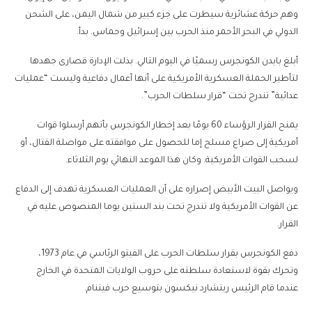
وهم حركة عشائرية سيطرت على جزء كبير من شمال اليمن، على الشحن
الدولي في البحر الأحمر منذ الحرب بين إسرائيل وحماس. بدأ.
أبلغ بايدن الكونجرس رسميًا في اليوم التالي. بذلت الإدارة قصارى جهدها
لتأطير الحملة العسكرية الأمريكية على أنها أعمال دفاعية وليست “عمليات
عدائية” تندرج تحت “قرار سلطات الحرب”.
يمنح القرار الرؤساء 60 يومًا بعد إخطار الكونجرس بأنهم أرسلوا قوات
أمريكية إلى صراع مسلح إما للحصول على موافقته على مواصلة القتال، أو
لسحب القوات الأمريكية. وكان هذا الموعد النهائي يوم الثلاثاء.
ويواصل البيت الأبيض إصراره على أن العمليات العسكرية تهدف إلى الدفاع
عن القوات الأمريكية ولا تندرج تحت بند الستين يوما المنصوص عليه في
القرار.
دفع الكونجرس بقرار سلطات الحرب على الفيتو الرئاسي في عام 1973،
وتحرك بقوة لاستعادة سلطته على حروب الولايات المتحدة في الخارج
عندما قام الرئيس ريتشارد نيكسون بتوسيع حرب فيتنام.