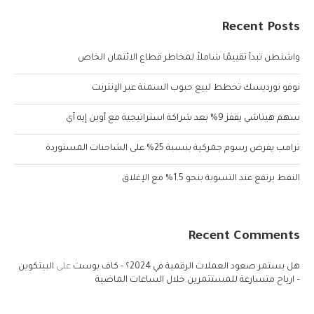
Recent Posts
واشنطن تبدأ تقييمًا شاملاً لمخاطر قطاع الائتمان الخاص
نوفو نورديسك تخطط لبيع حبوب السمنة عبر الإنترنت
سهم هيتاشي يقفز 9% بعد شراكة استراتيجية مع أوبن إيه آي
ترامب يفرض رسوم جمركية بنسبة 25% على الشاحنات المستوردة
النفط يرتفع عند التسوية بنحو 1.5% مع الإغلاق
Recent Comments
هل يستمر صعود العملات الرقمية في 2024؟ - كاف بوست
على
البيتكوين
– ارباح متسارعة للمستثمرين خلال الساعات الماضية