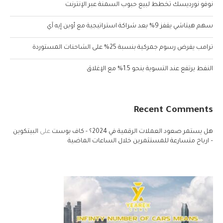
نوفو نورديسك تخطط لبيع حبوب السمنة عبر الإنترنت
سهم هيتاشي يقفز 9% بعد شراكة استراتيجية مع أوبن إيه آي
ترامب يفرض رسوم جمركية بنسبة 25% على الشاحنات المستوردة
النفط يرتفع عند التسوية بنحو 1.5% مع الإغلاق
Recent Comments
هل يستمر صعود العملات الرقمية في 2024؟ - كاف بوست
على
البيتكوين
– ارباح متسارعة للمستثمرين خلال الساعات الماضية