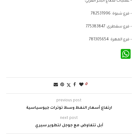
– عمليات قطاع البحر العربي:
– فرع شبوة: 782531996
– فرع سقطرى: 775383847
– فرع المهرة: 781305654
WhatsApp
0
previous post
ارتفاع أسعار النفط وسط توترات جيوسياسية
next post
آبل تتفاوض مع جوجل لتطوير سيري