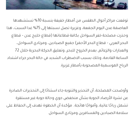
توقعت مراكز أحوال الطقس من أمطار خفيفة بنسبة 10% تستشهدها
العاصمة عدن اليوم الجمعة، وغزيرة تصل نسبتها إلى 75% غدا السبت، هذا
وحذرت مصلحة خفر السواحل بكافة قطاعاتها (قطاع خليج عدن – قطاع
البحر العربي – قطاع البحر الأحمر) جميع الصيادين، ومرتادي السواحل،
والعبارات والزعائم، بعدم الخروج للبحر، وتعليق الحركة البحرية خلال 72
الساعة القادمة، وذلك بسبب الاضطراب الشديد في حالة البحر جراء اشتداد
الرياح الموسمية المصحوبة بأمطار غزيرة.
وأوضحت المصلحة، أن التحذير والتنويه جاء استنادًا إلى التحذيرات الصادرة
عن نشرة الأرصاد الجوية بشأن منخفض جوي وحالة جوية غير مستقرة
تشمل رياحًا عاتية، وأمواجًا هائجة.. مؤكدة أن الخطوة تهدف إلى الحفاظ على
سلامة الصيادين والمسافرين ومرتادي السواحل.