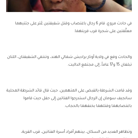
في حادث مروع، قام 6 رجال باغتصاب وقتل شقيقتين عُثر على جثتيهما
معلَّقتين على شجرة قرب قريتهما.
والحادث وقع في ولاية أوتار براديش شمالي الهند، وتنتمي الشقيقتان، اللتان
تبلغان 15 و17 عاماً، إلى مجتمع الداليت.
وقد قامت الشرطة بالقبض على المتهمين، حيث قال قائد الشرطة المحلية
سانجيف سومان إن الرجال استدرجوا الفتاتين إلى حقل حيث قاموا
باغتصابهما وقتلهما بخنقهما بالحجاب.
وتظاهر العديد من السكان، بينهم أفراد أسرة الفتاتين، قرب القرية،