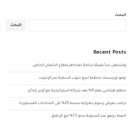
البحث
البحث
Recent Posts
واشنطن تبدأ تقييمًا شاملاً لمخاطر قطاع الائتمان الخاص
نوفو نورديسك تخطط لبيع حبوب السمنة عبر الإنترنت
سهم هيتاشي يقفز 9% بعد شراكة استراتيجية مع أوبن إيه آي
ترامب يفرض رسوم جمركية بنسبة 25% على الشاحنات المستوردة
النفط يرتفع عند التسوية بنحو 1.5% مع الإغلاق