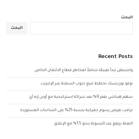
البحث
البحث
Recent Posts
واشنطن تبدأ تقييمًا شاملاً لمخاطر قطاع الائتمان الخاص
نوفو نورديسك تخطط لبيع حبوب السمنة عبر الإنترنت
سهم هيتاشي يقفز 9% بعد شراكة استراتيجية مع أوبن إيه آي
ترامب يفرض رسوم جمركية بنسبة 25% على الشاحنات المستوردة
النفط يرتفع عند التسوية بنحو 1.5% مع الإغلاق