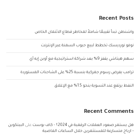
Recent Posts
واشنطن تبدأ تقييمًا شاملاً لمخاطر قطاع الائتمان الخاص
نوفو نورديسك تخطط لبيع حبوب السمنة عبر الإنترنت
سهم هيتاشي يقفز 9% بعد شراكة استراتيجية مع أوبن إيه آي
ترامب يفرض رسوم جمركية بنسبة 25% على الشاحنات المستوردة
النفط يرتفع عند التسوية بنحو 1.5% مع الإغلاق
Recent Comments
هل يستمر صعود العملات الرقمية في 2024؟ - كاف بوست
على
البيتكوين
– ارباح متسارعة للمستثمرين خلال الساعات الماضية