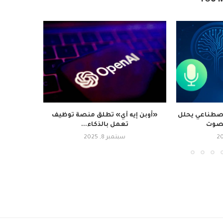
لاصطناعي يحلل
«أوبن إيه آي» تطلق منصة توظيف
«أبل» 
لصوت
تعمل بالذكاء...
«آيف
سبتمبر 8, 2025