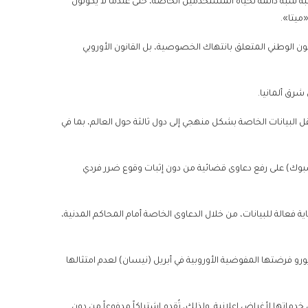
بة شبه دائمة لحياة المستخدمين الخاصة، حتى عندما لا يكونون
ميتا».
نون الوطني المتعلق بانتهاك الخصوصية، بل القانون الأوروبي
شرق ألمانيا.
نقل البيانات الخاصة بشكل منهجي إلى دول ثالثة حول العالم، بما في
بوك) على رفع دعاوى قضائية من دون إثبات وقوع ضرر فردي
ة فعالة للبيانات، من خلال الدعاوى الخاصة أمام المحاكم المدنية،
لنت أيضاً أنها ستطعن في غرامة قياسية قدرها 200 مليون يورو فرضتها المفوضية الأوروبية في أبريل (نيسان) لعدم امتثالها
ماتها لأغراض إعلانية. ولذلك، تُقدم اشتراكاً مدفوعاً من دون