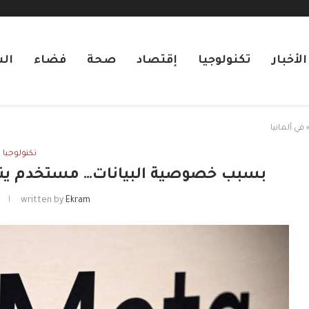
لأخبار
تكنولوجيا
إقتصاد
صحة
فضاء
ال
ي ألمانيا
تكنولوجيا
بسبب خصوصية البيانات… مستخدم ينتزع 
written by
Ekram