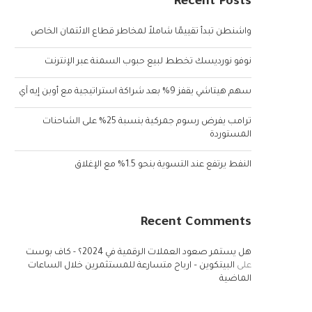
Recent Posts
واشنطن تبدأ تقييمًا شاملاً لمخاطر قطاع الائتمان الخاص
نوفو نورديسك تخطط لبيع حبوب السمنة عبر الإنترنت
سهم هيتاشي يقفز 9% بعد شراكة استراتيجية مع أوبن إيه آي
ترامب يفرض رسوم جمركية بنسبة 25% على الشاحنات
المستوردة
النفط يرتفع عند التسوية بنحو 1.5% مع الإغلاق
Recent Comments
هل يستمر صعود العملات الرقمية في 2024؟ - كاف بوست
على
البيتكوين – ارباح متسارعة للمستثمرين خلال الساعات
الماضية