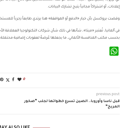
إعلانات، أو اشتراكاً مجانياً يتيح تشارك البيانات.
وقضت بروكسل بأن خيار «الدفع أو الموافقة» هذا يرتدي طابعاً زجرياً للمستخ
في ألمانيا، تُعتبر «ميتا»، شأنها في ذلك شأن شركات التكنولوجيا العملاقة ال
بحسب مكتب المنافسة الألماني، ما يجعلها عُرضةً لعقوبات إضافية محتملة.
WhatsApp
0
previous post
قبل ناسا وأوروبا.. الصين تسرع خطواتها لجلب “صخور
المريخ”
AY ALSO LIKE