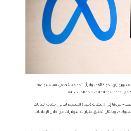
أمرت محكمة ألمانية أمس الجمعة شركة «ميتا» الأميركية العملاقة بدفع 5 آلاف يورو (أي نحو 5888 دولاراً) لأحد مستخدمي «فيسبوك»؛
اوى، وفقاً لـ«وكالة الصحافة الفرنسية».
فعة» مردها إلى «انتهاك (ميتا) الجسيم لقانون حماية البيانات
وك»، وبالتالي تحقيق مليارات الدولارات من خلال الإعلانات