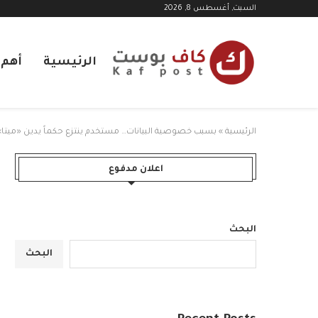
السبت, أغسطس 8, 2026
الرئيسية
أهم ا
الرئيسية
»
بسبب خصوصية البيانات… مستخدم ينتزع حكماً يدين «ميتا» ف
اعلان مدفوع
البحث
البحث