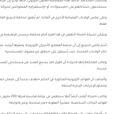
وبحسب المحكمة، تخالف هذه الممارسة القانون الأوروبي؛ لأنها تؤدي إلى مراق
يستخدمون حساباتهم على «فيسبوك»، أو «إنستغرام» المملوكتين لشركة «
وعلى عكس الولايات القضائية الأخرى في ألمانيا، لم تُطبق محكمة لايبزيغ القا
فقط.
ويمكن لشركة «ميتا» الطعن في هذا القرار أمام محكمة دريسدن الإقليمية في 
أشار قاضي لايبزيغ إلى أن منصة العملاق الأميركي الأوروبية، ومقرها أيرلندا، ت
ذلك الولايات المتحدة، حيث تُستغل على «نطاق غير معروف للمستخدم».
وقالت المحكمة إنها «تدرك» أن القرار «قد يشجع العديد من مستخدمي (فيس
محدد».
وأضافت أن القواعد الأوروبية المذكورة في الحكم «تهدف تحديداً إلى ضمان حماي
وتتجاوز الإجراءات الإدارية البحتة».
وكانت «ميتا» أع
لقواعد البيانات الشخصية، معتبرةً العقوبة «غير صحيحة، وغير قانونية».
في أوروبا، يتعين على «ميتا» طلب موافقة المستخدمين على دمج البيانات من خد