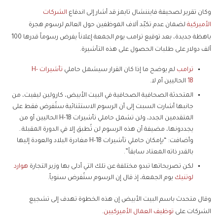
وكان تقرير لصحيفة فايننشال تايمز قد أشار إلى اندفاع
الشركات
الأميركية
لضمان عدم تكبّد آلاف الموظفين حول العالم لرسوم هجرة
باهظة جديدة، بعد توقيع ترامب يوم الجمعة إعلاناً يفرض رسوماً قدرها 100
ألف دولار على طلبات الحصول على هذه التأشيرة.
ترامب
لم يوضح ما إذا كان القرار سيشمل حاملي
تأشيرات H-
1B
الحاليين أم لا.
المتحدثة الصحافية الصحافية في البيت الأبيض، كارولين ليفيت، من
جانبها أشارت السبت إلى أن الرسوم الاستثنائية ستُفرض فقط على
المتقدمين الجدد، ولن تشمل حاملي تأشيرات H-1B الحاليين أو من
يجددونها، مضيفة أن هذه الرسوم لن تُطبق إلا في الدورة المقبلة..
وأضافت: “بإمكان حاملي تأشيرات H-1B مغادرة البلاد والعودة إليها
بالقدر ذاته المعتاد سابقاً”.
لكن تصريحاتها تبدو مختلفة عن تلك التي أدلى بها وزير التجارة
هوارد
لوتنيك
يوم الجمعة، إذ قال إن الرسوم ستُفرض سنوياً.
وقال متحدث باسم البيت الأبيض إن هذه الخطوة تهدف إلى تشجيع
الشركات على
توظيف العمال الأميركيين
.