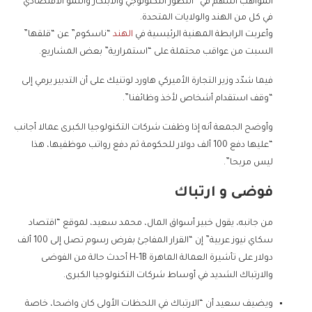
المواهب أسهم في “التطور التكنولوجي والابتكار والنمو الاقتصادي”
في كل من الهند والولايات المتحدة.
وأعربت الرابطة المهنية الرئيسية في
الهند
“ناسكوم” عن “قلقها”
السبت من عواقب محتملة على “استمرارية” بعض المشاريع.
فيما شدّد وزير التجارة الأميركي هاورد لوتنيك على أن التدبير يرمي إلى
“وقف استقدام أشخاص لأخذ وظائفنا”.
وأوضح الجمعة أنه إذا وظفت شركات التكنولوجيا الكبرى عمالا أجانب
“عليها دفع 100 ألف دولار للحكومة ثم دفع رواتب موظفيها، هذا
ليس مربحا”.
فوضى و ارتباك
من جانبه، يقول خبير أسواق المال، محمد سعيد، لموقع “اقتصاد
سكاي نيوز عربية” إن “القرار المفاجئ بفرض رسوم تصل إلى 100 ألف
دولار على تأشيرة العمالة الماهرة H-1B أحدث حالة من الفوضى
والارتباك الشديد في أوساط شركات التكنولوجيا الكبرى.
ويضيف سعيد أن “الارتباك في اللحظات الأولى كان واضحا، خاصة