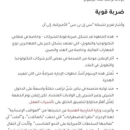
دونالد ترامب تلك الرسوم.
ضربة قوية
وأشار تقرير لشبكة “سي إن بي سي” الأميركية، إلى أن
هذه الخطوة قد تشكل ضربة قوية للشركات – وخاصة في قطاعي
التكنولوجيا والتمويل- التي تعتمد بشكل كبير على المهاجرين ذوي
المهارات العالية، وخاصة من الهند والصين.
أثار الإعلان موجة من الصدمة في بعض أكبر شركات التكنولوجيا
والتمويل في البلاد.
تُمثل هذه الرسوم أشدّ خطوات الإدارة صرامةً حتى الآن لتقييد
الهجرة.
منذ توليه منصبه في يناير، شنّ ترامب حملةً واسعةً على الدخول
الشرعي وغير الشرعي إلى الولايات المتحدة، لكن إعلان يوم الجمعة
يُمثّل أهمّ محاولةٍ لتضييق الخناق على
تأشيرات العمل
.
وأعربت
وزارة الخارجية الهندية
عن خشيتها من “العواقب الإنسانية”
لهذا الإجراء “نظرا للاضطرابات” التي لحقت “بالعائلات”، و”أملت” أن
“تعالجها السلطات الأميركية على النحو المناسب”. وأكّدت أن انتقال