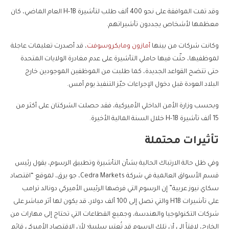
وقد تمت الموافقة على نحو 400 ألف طلب لتأشيرة H-1B العام الماضي، كان
معظمها لأشخاص يجددون تأشيراتهم.
وكانت شركات من بينها
أمازون
ومايكروسوفت
، قد أصدرت تعليمات عاجلة
لموظفيها، حثّت فيها حاملي التأشيرة على عدم مغادرة الولايات المتحدة
حتى تتضح القواعد الجديدة، كما طلبت من الموظفين الموجودين خارج
البلاد العودة قبل دخول الإجراءات حيّز التنفيذ يوم أمس.
وبحسب وزارة الأمن الداخلي الأميركية، فقد حصلت الشركتان على أكثر من
15 ألف تأشيرة H-1B خلال السنة المالية الأخيرة.
تأثيرات محتملة
وفي ظل حالة الارتباك الحالية بشأن التأشيرة وتطبيق الرسوم، يقول رئيس
قسم الأسواق العالمية في شركة Cedra Markets، جو يرق، لموقع “اقتصاد
سكاي نيوز عربية” إن الرسوم التي فرضها الرئيس الأميركي دونالد ترامب
على تأشيرات H1B والتي تصل إلى 100 ألف دولار، قد يكون لها أثر مباشر على
شركات التكنولوجيا والهندسة، وجميع القطاعات التي تحتاج إلى مهارات من
الخارج، لافتاً إلى أن تلك الرسوم قد تُعتبر سلبية؛ لأن الاقتصاد الأميركي قائم