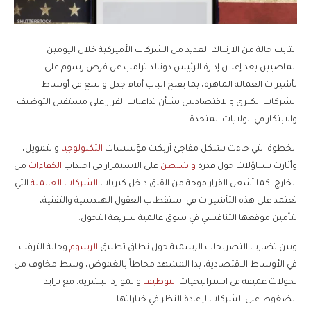
انتابت حالة من الارتباك العديد من الشركات الأميركية خلال اليومين
الماضيين بعد إعلان إدارة الرئيس دونالد ترامب عن فرض رسوم على
تأشيرات العمالة الماهرة، بما يفتح الباب أمام جدل واسع في أوساط
الشركات الكبرى والاقتصاديين بشأن تداعيات القرار على مستقبل التوظيف
والابتكار في الولايات المتحدة.
الخطوة التي جاءت بشكل مفاجئ أربكت مؤسسات
التكنولوجيا
والتمويل،
وأثارت تساؤلات حول قدرة
واشنطن
على الاستمرار في اجتذاب
الكفاءات
من
الخارج. كما أشعل القرار موجة من القلق داخل كبريات
الشركات العالمية
التي
تعتمد على هذه التأشيرات في استقطاب العقول الهندسية والتقنية،
لتأمين موقعها التنافسي في سوق عالمية سريعة التحول.
وبين تضارب التصريحات الرسمية حول نطاق تطبيق
الرسوم
وحالة الترقب
في الأوساط الاقتصادية، بدا المشهد محاطاً بالغموض، وسط مخاوف من
تحولات عميقة في استراتيجيات
التوظيف
والموارد البشرية، مع تزايد
الضغوط على الشركات لإعادة النظر في خياراتها.