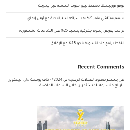
نوفو نورديسك تخطط لبيع حبوب السمنة عبر الإنترنت
سهم هيتاشي يقفز 9% بعد شراكة استراتيجية مع أوبن إيه آي
ترامب يفرض رسوم جمركية بنسبة 25% على الشاحنات المستوردة
النفط يرتفع عند التسوية بنحو 1.5% مع الإغلاق
Recent Comments
هل يستمر صعود العملات الرقمية في 2024؟ - كاف بوست
على
البيتكوين
– ارباح متسارعة للمستثمرين خلال الساعات الماضية