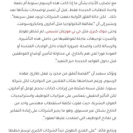
مع تضارب الأنباء بشأن ما إذا كانت هذه الرسوم سنوية أم دفعة
واحدة للطلبات الجديدة فقط، قبل أن تصدر توضيحات بشأنها بعد
ذلك.. لكن حالة القلق الأولية دفعت الشركات لردود فعل سريعة”.
ويشير إلى أن “عمالقة التكنولوجيا مثل أمازون ومايكروسوفت،
وحتى
بنوك كبرى
مثل
جي بي مورغان تشيس
، لم تنتظر طويلا
وأصدرت توجيهات عاجلة لموظفيها من حاملي هذه التأشيرة،
والرسالة كانت واضحة: ضرورة البقاء داخل الولايات المتحدة أو
العودة فورا لمن هم بالخارج، في محاولة لتأمين أوضاع الموظفين
قبل دخول القواعد الجديدة حيز التنفيذ”.
ويؤكد سعيد أن “القصة أعمق من مجرد رد فعل طارئ، فهذه
الرسوم، ورغم ضخامتها بمئات الملايين من الدولارات لكل شركة
سنويا، تمثل نسبة ضئيلة من إيرادات كيانات بحجم غوغل أو أمازون،
لكن التأثير الحقيقي ينعكس على ميزانيات التوظيف واستراتيجيات
الموارد البشرية، حيث قفزت تكلفة استقطاب مهندس واحد من
الخارج بشكل غير مسبوق، وهو ما يجبر الشركات على إعادة التفكير
في نماذج التوظيف التي اعتمدت عليها لعقود”.
ويتابع قائلا: “على المدى الطويل تبدأ الشركات الكبرى ترسم خططا