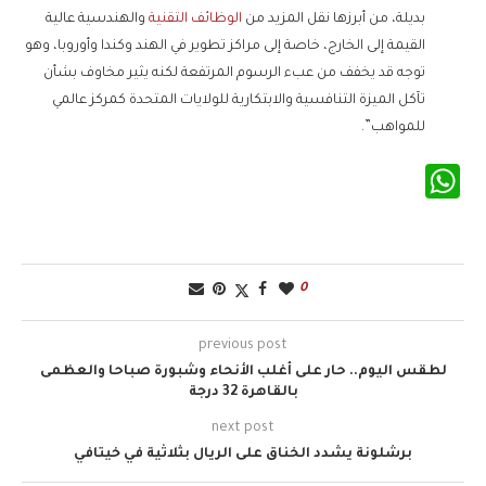
بديلة، من أبرزها نقل المزيد من
الوظائف التقنية
والهندسية عالية
القيمة إلى الخارج، خاصة إلى مراكز تطوير في الهند وكندا وأوروبا، وهو
توجه قد يخفف من عبء الرسوم المرتفعة لكنه يثير مخاوف بشأن
تآكل الميزة التنافسية والابتكارية للولايات المتحدة كمركز عالمي
للمواهب”.
WhatsApp
0
previous post
لطقس اليوم.. حار على أغلب الأنحاء وشبورة صباحا والعظمى
بالقاهرة 32 درجة
next post
برشلونة يشدد الخناق على الريال بثلاثية في خيتافي