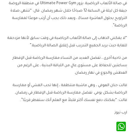
في صالة الألعاب الرياضية. يزور Ultimate Power Gym في منطقة الروضة
جيفة كل ليلة في الساعة 12 صباحًا خلال شهر رمضان. قال: “تنتهي صلاة
التراويح بحلول العاشرة مساءً ، وبعد ذلك يجب أن أرتب موعدًا لممارسة
الرياضة”.
“لا يمكنني الذهاب إلى صالة الألعاب الرياضية في وقت سابق لأنها مزدحمة
للغاية حيث يريد الجميع التدريب قبل إغلاق الصالة الرياضية.”
من ناحية أخرى ، تفضل العديد من النساء ممارسة الرياضة قبل الإفطار
بساعتين للحفاظ على مستوى عالٍ من اللياقة البدنية ، على الرغم من
العطش والجوع في نهار رمضان.
قالت حنان العوفي ، وهي ماشية منتظمة ، إنها تحب المشي أو ممارسة
الرياضة بشكل يومي. تفضل ممارسة الرياضة قبل الإفطار في رمضان.
قالت: “يمكنك دفع نفسك أكثر قليلاً مع العلم أنك ستفطر قريبًا”.
ارب نيوز
WhatsApp