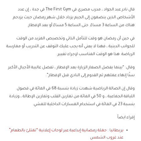
قال نادر عبد الجواد ، مدرب مصري في The First Gym في جدة ، إن عدد
الأشخاص الذين ينضمون إلى الجيم يزداد خلال شهر رمضان حيث يزدحم
هناك من الساعة 3 مساءً. حتى الساعة 5 مساءً أو بعد الإفطار.
في حين أن رمضان هو وقت للتأمل الذاتي وتخصيص المزيد من الوقت
للجوانب الدينية ، فهذا لا يعني أنه يجب عليك التوقف عن التدريب أو ممارسة
الرياضة. هذا هو الوقت المناسب لإجراء تغيير.
وقال: “بينما يفضل الصغار الزيارة بعد الإفطار ، تفضل غالبية الأجيال الأكبر
سنًا إنهاء عملهم ثم القدوم إلى النادي قبل الإفطار”.
وقال إن الصالة الرياضية شهدت زيادة بنسبة 68 في المائة في فصول
اللياقة الجماعية ، و 50 في المائة من تمارين القلب وتمارين الإطالة ، وزيادة
بنسبة 23 في المائة في استخدام المسارات الداخلية للمشي.
إقراء ايضاً
بريطانيا : حملة رمضانية إبداعية عبر لوحات إعلانية “تمتلئ بالطعام”
عند غروب الشمس