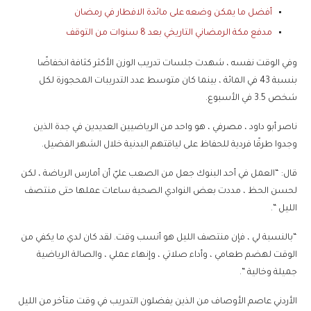
أفضل ما يمكن وضعه على مائدة الافطار في رمضان
مدفع مكة الرمضاني التاريخي بعد 8 سنوات من التوقف
وفي الوقت نفسه ، شهدت جلسات تدريب الوزن الأكثر كثافة انخفاضًا
بنسبة 43 في المائة ، بينما كان متوسط ​​عدد التدريبات المحجوزة لكل
شخص 3.5 في الأسبوع.
ناصر أبو داود ، مصرفي ، هو واحد من الرياضيين العديدين في جدة الذين
وجدوا طرقًا فردية للحفاظ على لياقتهم البدنية خلال الشهر الفضيل.
قال: “العمل في أحد البنوك جعل من الصعب عليّ أن أمارس الرياضة ، لكن
لحسن الحظ ، مددت بعض النوادي الصحية ساعات عملها حتى منتصف
الليل “.
“بالنسبة لي ، فإن منتصف الليل هو أنسب وقت. لقد كان لدي ما يكفي من
الوقت لهضم طعامي ، وأداء صلاتي ، وإنهاء عملي ، والصالة الرياضية
جميلة وخالية “.
الأردني عاصم الأوصاف من الذين يفضلون التدريب في وقت متأخر من الليل