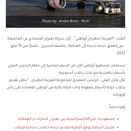
Photo by : Andre Bonn , flickr
أعلنت “العربية للطيران أبوظبي” ، أول شركة طيران اقتصادي في العاصمة
، عن إطلاق خدمة جديدة إلى المنامة ، عاصمة البحرين ، اعتبارًا من 15 مايو
2022.
سيتمكن مسافرو أبوظبي الآن من السفر مباشرة إلى مطار البحرين الدولي
بأسعار تنافسية مع ثلاث رحلات أسبوعية.
قال عادل العلي ، الرئيس التنفيذي لمجموعة العربية للطيران: “يظل تقديم
رحلات جوية بأسعار معقولة وذات قيمة عالية من أبوظبي لعملائنا على رأس
أولوياتنا.
إقراء ايضاً
السعودية : شراكة إستراتيجية بين طيران الامارات و المملكة
طيران السلام يوقع اتفاقية لتقديم خدمة حافلات مجانية للركاب