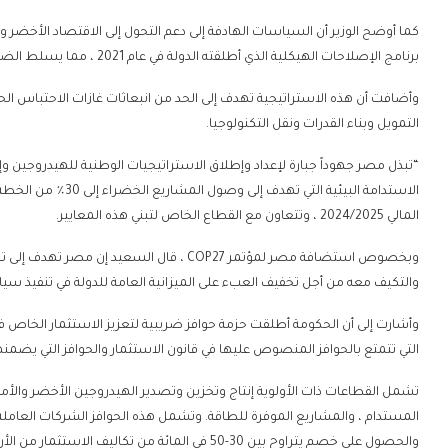
كما أوضح الوزير أن السياسات الهادفة إلى دعم التحول إلى الاقتصاد الأخضر 
برنامج الإصلاحات الهيكلية الذي أطلقته الدولة في عام 2021 ، مما يسلط الضوء على إطلاق الاستراتيجية الوطنية لتغير المناخ في مايو الماضي. .
وأضافت أن هذه الاستراتيجية تهدف إلى الحد من انبعاثات غازات الاحتباس الحر
التمويل وبناء القدرات ونقل التكنولوجيا.
“تبذل مصر جهوداً جبارة لإعداد وإطلاق الاستراتيجيات الوطنية للهيدروجين وإد
المالي 2024/2025 ، وتتعاون مع القطاع الخاص لتبني هذه المعايير.
وبخصوص استضافة مصر لمؤتمر COP27 ، قال السع
والتكيف معه من أجل تخفيف العبء على الميزانية العامة للدولة في تنفيذ سيا
وأشارت إلى أن الحكومة أطلقت حزمة حوافز ضريبية لتعزيز الاستثمار الخاص
التي تتمتع بالحوافز المنصوص عليها في قانون الاستثمار والحوافز التي يضمنه
تشمل القطاعات ذات الأولوية إنتاج وتخزين وتصدير الهيدروجين الأخضر والأموني
المستدام ، والمشاريع الموفرة للطاقة. وتشمل هذه الحوافز الشركات العامل