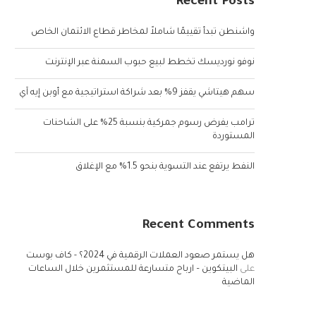
Recent Posts
واشنطن تبدأ تقييمًا شاملاً لمخاطر قطاع الائتمان الخاص
نوفو نورديسك تخطط لبيع حبوب السمنة عبر الإنترنت
سهم هيتاشي يقفز 9% بعد شراكة استراتيجية مع أوبن إيه آي
ترامب يفرض رسوم جمركية بنسبة 25% على الشاحنات
المستوردة
النفط يرتفع عند التسوية بنحو 1.5% مع الإغلاق
Recent Comments
هل يستمر صعود العملات الرقمية في 2024؟ - كاف بوست
على
البيتكوين – ارباح متسارعة للمستثمرين خلال الساعات
الماضية