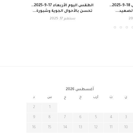
الطقس اليوم الخميس 18-9-2025..
الطقس اليوم الأربعاء 17-9-2025..
حسن نس
لصعيد...
تحسن بالأحوال الجوية وشبورة...
الح
سبتمبر 17, 2025
أغسطس 2026
ن
ث
أرب
خ
ج
س
د
2
1
9
8
7
6
5
4
3
16
15
14
13
12
11
10