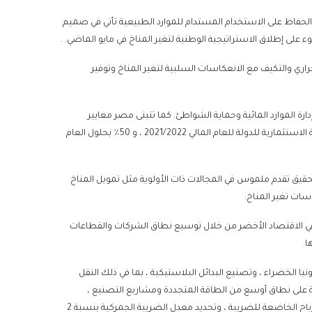
والحفاظ على الاستخدام المستدام للموارد الطبيعية تأتي في صميم
اري والتكيف مع الانعكاسات السلبية لتغير المناخ وتوفير
ارة الموارد المائية وحماية الشواطئ. كما تتبنى مصر معايير
الاستدامة البيئية التي تهدف إلى وصول المشاريع الخضراء إلى 30٪ من الخطة الاستثمارية للدولة للعام المالي 2021/2022 ، و 50٪ بحلول العام
يد إن مصر تهدف إلى تحقيق تقدم ملموس في المجالات ذات الأولوية مثل تمويل المناخ
سات تغير المناخ.
 في الاقتصاد الأخضر من خلال توسيع نطاق الشركات والقطاعات
ا.
ا الخضراء ، وتصنيع البدائل البلاستيكية ، بما في ذلك النقل
ة على نطاق أوسع من الطاقة المتجددة ومشاريع التصنيع ،
والحصول على خصم يتراوح بين 30-50 في المائة من تكاليف الاستثمار من الأرباح الخاضعة للضريبة ، وتحديد معدل الضريبة الجمركية بنسبة 2