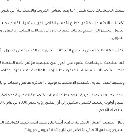
عقدت الاجتماعات تحت شعار: “ما بعد التعافي: المرونة والاستدامة” في شرم 
تضمنت الاجتماعات منتدى قطاع الأعمال الخاص الذي استمر ثلاثة أيام ، حي
التحول الأخضر الذي يضم شركات مصرية بارزة في مجالات الطاقة ، والنقل ، وإعادة
التمويل.
تتمثل مهمة التحالف في تشجيع الشركات الأخرى على المشاركة في التحول ال
منها الاقتصادات الأفريقية النامية وسط الأزمات العالمية المستمرة ، وخاصة ال
وتحقيقا لهذه الغاية ، شهدت الاجتماعات توقيع 13 مذكرة تفاهم وخطاب نوايا ، فضلا عن تحبير 50 ​​وثيقة تعاون بين البنك والدول الأعضاء فيه.
شددت هالة السعيد ، وزيرة التخطيط والتنمية الاقتصادية المصرية ومحافظ مص
استخدام الفحم.
وقال السعيد: “تعمل الحكومة جاهدة أيضًا على تنفيذ استراتيجية لمواجهة التحد
السريع وتحقيق التعافي الأخضر من آثار جائحة فيروس كورونا”.