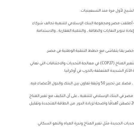
الشيخ لأول مرة منذ التسعينيات.
ث أطلقت مصر ومجموعة البنك الإسلامي للتنمية تحالف شركاء
 تدوير النفايات والطاقة ، والتنمية العقارية ، والاستدامة.
أخضر بما يتماشى مع خطط التنمية الوطنية في مصر.
كما سلطت الاجتماعات الضوء على الدور الذي سيلعبه مؤتمر الأمم المتحدة لتغير المناخ (COP27) في معالجة التحديات والاختناقات التي تعاني
آثار الشديدة المتعلقة بالحرب في أوكرانيا.
ر في البنك الإسلامي للتنمية ، على أن التكيف مع تغير المناخ
أصبح أولوية رئيسية لمصر ، مشيرة إلى أن إطلاق رؤية مصر 2030 في عام 2016 تضمن أهدافًا واضحة لزيادة الدور. من الطاقة المتجددة وتقليل
يات الجديدة مثل تغير المناخ وندرة المياه والنمو السكاني