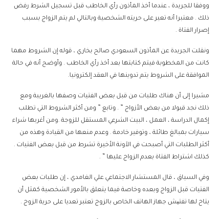
ووفقا للجريدة ، عندما أخذ المأذون رأي الخاطب قبل تسجيل الشرط رفض
ذلك . معتبرا أنه تعير على حريته الشخصية وبالتالي لم يتم الزواج بسبب
إصرار الفتاة .
ونقلت الجريدة عن المأذون السعودي صالح بخاري ، قوله إن الشروط مهما
كانت من المخطوبة فيتم كتابتها بعد أخذ رأي الخاطب . وأوضح أنه في حالة
الموافقة على الشروط يتم تدوينها في العقد إلكترونيا.
مشيرا إلى أن هناك طلبات من قبل بعض الفتيات وصفها بالغريبة ومع
ذلك نجد قبولا من بعض الأزواج ” . وتابع ” ومن أكثر الشروط التي تطلب
إكمال الدراسة ، العمل ، البيت الشرعي المستقل للزوجة .ومن أغربها شراء
سيارات بمبالغ طائلة ، وتوفير خادمة . وعدم منعها من القيادة وهذه من
أكثر الطلبات التي أصبحت في الآونة الأخيرة تشرط من قبل بعض الفتيات .
كذلك اشتراط الفتاة بعدم الزواج عليها ” .
وفي السياق ، قال المستشار الاجتماعي علي الغامدي ، إن طلبات بعض
الفتيات قبل الزواج وبعده وخاصة فيما يتعلق بالأمور الشخصية كمثل أن
يتاح لها تفتیش جهاز الهاتف الخاص بالزوج تعتبر تعديا على حرية الزوج .