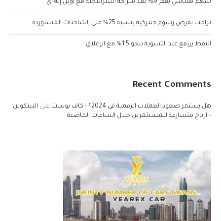
سهم هيتاشي يقفز 9% بعد شراكة استراتيجية مع أوبن إيه آي
ترامب يفرض رسوم جمركية بنسبة 25% على الشاحنات المستوردة
النفط يرتفع عند التسوية بنحو 1.5% مع الإغلاق
Recent Comments
هل يستمر صعود العملات الرقمية في 2024؟ - كاف بوست
على
البيتكوين
– ارباح متسارعة للمستثمرين خلال الساعات الماضية