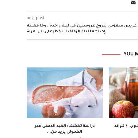
next post
عريس سعودي يتزوج عروستين في ليلة واحدة.. وما فعلته
إحداهما ليلة الزفاف لا يخطرعلى بال امرأة
YOU M
تناول خل التفاح قبل النوم.. 7 فوائد
دراسة تكشف: الكبد الدهنى غير
عادة
الكحولى يزيد من...
الكو