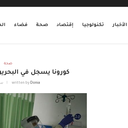
لأخبار
تكنولوجيا
إقتصاد
صحة
فضاء
ال
صحة
كورونا يسجل في البحرين 318 إصابة جدي
Donia
written by
سبتم