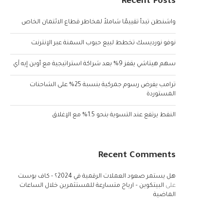
Recent Posts
واشنطن تبدأ تقييمًا شاملاً لمخاطر قطاع الائتمان الخاص
نوفو نورديسك تخطط لبيع حبوب السمنة عبر الإنترنت
سهم هيتاشي يقفز 9% بعد شراكة استراتيجية مع أوبن إيه آي
ترامب يفرض رسوم جمركية بنسبة 25% على الشاحنات
المستوردة
النفط يرتفع عند التسوية بنحو 1.5% مع الإغلاق
Recent Comments
هل يستمر صعود العملات الرقمية في 2024؟ - كاف بوست
على
البيتكوين – ارباح متسارعة للمستثمرين خلال الساعات
الماضية