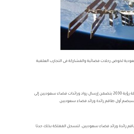
سعودية لخوض رحلات فضائية والمشاركة فى التجارب العلمية
ولفتت إلى أن برنامج المملكة لرواد الفضاء الذي يأتي كحزمة متكاملة تحت مظلة رؤية 2030 يتضمن إرسال رواد ورائدات فضاء سعوديين إلى
في العام 2023، وستضم الرحلة أول طاقم رائدة ورائد فضاء سعوديين، لتسجل المملكة بذلك حدثا