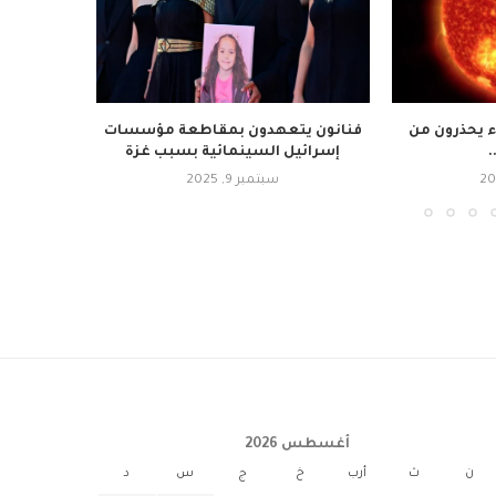
ء يحذرون من
فنانون يتعهدون بمقاطعة مؤسسات
القمر ي
.
إسرائيل السينمائية بسبب غزة
سبتمبر 9, 2025
أغسطس 2026
ن
ث
أرب
خ
ج
س
د