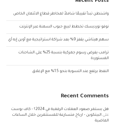
Recent Posts
واشنطن تبدأ تقييمًا شاملاً لمخاطر قطاع الائتمان الخاص
نوفو نورديسك تخطط لبيع حبوب السمنة عبر الإنترنت
سهم هيتاشي يقفز 9% بعد شراكة استراتيجية مع أوبن إيه آي
ترامب يفرض رسوم جمركية بنسبة 25% على الشاحنات
المستوردة
النفط يرتفع عند التسوية بنحو 1.5% مع الإغلاق
Recent Comments
هل يستمر صعود العملات الرقمية في 2024؟ - كاف بوست
على
البيتكوين – ارباح متسارعة للمستثمرين خلال الساعات
الماضية