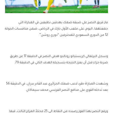
فاز فريق النصر علي ضيفه ضمك بهدفين نظيفين في المباراة التي
جمعتهما، اليوم، على ملعب الأول بارك في الرياض، ضمن منافسات الجولة
12 من الدوري السعودي للمحترفين “دوري روشن”.
وسجل البرتغالي كريستيانو رونالدو هدفي النصر في الدقيقة 17 عن طريق
ضربة جزاء قبل أن يعزز النتيجة بتسجيله الهدف الثاني في الدقيقة 79.
وشهدت المباراة طرد لاعب ضمك الجزائري عبد القادر بدران، في الدقيقة 56
بعد تدخله القوي على مدافع النصر الفرنسي محمد سيماكان.
ورفع النصر بهذا الفوز رصيده من النقاط الى 25 محتلاً المركز الثالث، فيما