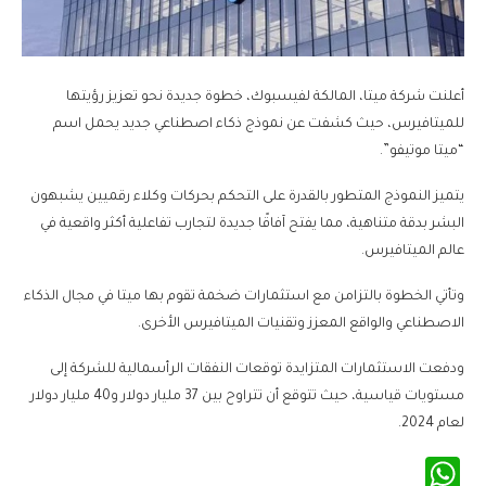
أعلنت شركة ميتا، المالكة لفيسبوك، خطوة جديدة نحو تعزيز رؤيتها
للميتافيرس، حيث كشفت عن نموذج ذكاء اصطناعي جديد يحمل اسم
“ميتا موتيفو”.
يتميز النموذج المتطور بالقدرة على التحكم بحركات وكلاء رقميين يشبهون
البشر بدقة متناهية، مما يفتح آفاقًا جديدة لتجارب تفاعلية أكثر واقعية في
عالم الميتافيرس.
وتأتي الخطوة بالتزامن مع استثمارات ضخمة تقوم بها ميتا في مجال الذكاء
الاصطناعي والواقع المعزز وتقنيات الميتافيرس الأخرى.
ودفعت الاستثمارات المتزايدة توقعات النفقات الرأسمالية للشركة إلى
مستويات قياسية، حيث تتوقع أن تتراوح بين 37 مليار دولار و40 مليار دولار
لعام 2024.
WhatsApp