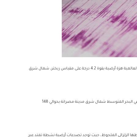
أفاد مركز الاستشعار عن بعد، اليوم الجمعة، بتسجيل محطات الرصد الزلزالي العالمية هزة أرضية بقوة 4.2 درجة على مقياس ريختر، شمال شرق
وأوضح المركز، أن الهزة كانت بعمق 10 كيلومترات وأن مركزها السطحي يقع في البحر المتوسط شمال شرق مدينة مصراتة بحوالي 148
طها الزلزالي الملحوظ، حيث توجد تصدعات أرضية نشطة تمتد عبر