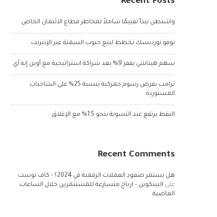
Recent Posts
واشنطن تبدأ تقييمًا شاملاً لمخاطر قطاع الائتمان الخاص
نوفو نورديسك تخطط لبيع حبوب السمنة عبر الإنترنت
سهم هيتاشي يقفز 9% بعد شراكة استراتيجية مع أوبن إيه آي
ترامب يفرض رسوم جمركية بنسبة 25% على الشاحنات
المستوردة
النفط يرتفع عند التسوية بنحو 1.5% مع الإغلاق
Recent Comments
هل يستمر صعود العملات الرقمية في 2024؟ - كاف بوست
على
البيتكوين – ارباح متسارعة للمستثمرين خلال الساعات
الماضية