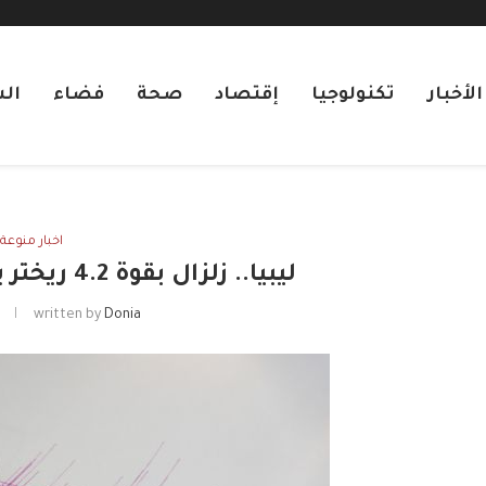
لأخبار
تكنولوجيا
إقتصاد
صحة
فضاء
ال
اخبار منوعة
ليبيا.. زلزال بقوة 4.2 ريختر يضرب شمال مصراتة
Donia
written by
ي