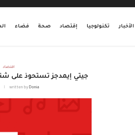
لأخبار
تكنولوجيا
إقتصاد
صحة
فضاء
ال
اقتصاد
جيتي إيمدجز تستحوذ على شترستوك بـ 3.7
Donia
written by
ي