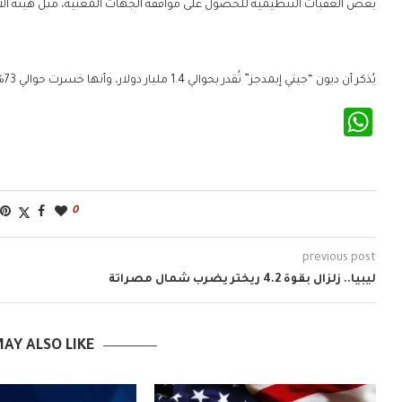
بعض العقبات التنظيمية للحصول على موافقة الجهات المعنية، مثل هيئة الأور
يُذكر أن ديون “جيتي إيمدجز” تُقدر بحوالي 1.4 مليار دولار، وأنها خسرت حوالي 73% من قيمتها السوقية منذ طرحها للاكتتاب العام في يوليو 2022.
WhatsApp
0
previous post
ليبيا.. زلزال بقوة 4.2 ريختر يضرب شمال مصراتة
AY ALSO LIKE