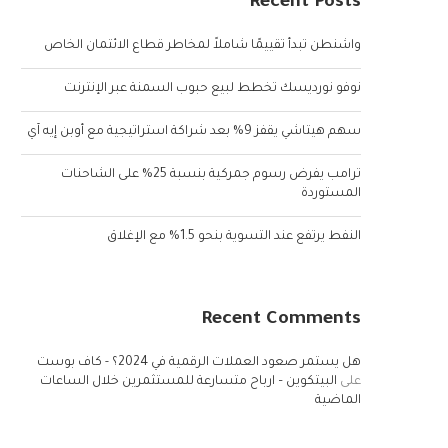
Recent Posts
واشنطن تبدأ تقييمًا شاملاً لمخاطر قطاع الائتمان الخاص
نوفو نورديسك تخطط لبيع حبوب السمنة عبر الإنترنت
سهم هيتاشي يقفز 9% بعد شراكة استراتيجية مع أوبن إيه آي
ترامب يفرض رسوم جمركية بنسبة 25% على الشاحنات
المستوردة
النفط يرتفع عند التسوية بنحو 1.5% مع الإغلاق
Recent Comments
هل يستمر صعود العملات الرقمية في 2024؟ - كاف بوست
على
البيتكوين – ارباح متسارعة للمستثمرين خلال الساعات
الماضية