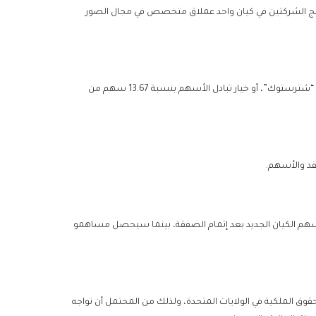
ج الشركتين في كيان واحد عملاق متخصص في مجال الصور
عرضت “جيتي إيمدجز” دفع حوالي 28.85 دولار نقداً مقابل كل سهم من أسهم “شترستوك”، أو خيار تبادل الأسهم بنسبة 13.67 سهم من
د والأسهم.
، سيستحوذ مساهمو “جيتي إيمدجز” على حوالي 54.7% من أسهم الكيان الجديد بعد إتمام الصفقة، بينما سيحصل مساهمو
قوق الملكية في الولايات المتحدة، ولذلك من المحتمل أن تواجه