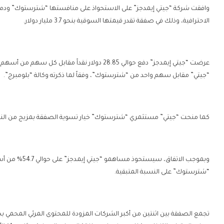
وافقت شركة “جيتي إيمدجز” على الاستحواذ على منافستها “شترستوك” ودم
الاحترافية، وذلك في صفقة تقدر قيمتها السوقية بنحو 3.7 مليار دولار.
“جيتي” مقابل سهم واحد من “شترستوك”، وفقاً لما ذكرته وكالة “بلومبرج”.
كما منحت “جيتي” مستثمري “شترستوك” خيار تسوية الصفقة بمزيج من النق
وبموجب الاتفاق
“شترستوك” على النسبة المتبقية.
تجمع الصفقة بين اثنتين من أكبر الشركات المزودة للمحتوى المرئي المحمي بح