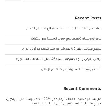
Recent Posts
واشنطن تبدأ تقييمًا شاملاً لمخاطر قطاع الائتمان الخاص
نوفو نورديسك تخطط لبيع حبوب السمنة عبر الإنترنت
سهم هيتاشي يقفز 9% بعد شراكة استراتيجية مع أوبن إيه آي
ترامب يفرض رسوم جمركية بنسبة 25% على الشاحنات المستوردة
النفط يرتفع عند التسوية بنحو 1.5% مع الإغلاق
Recent Comments
هل يستمر صعود العملات الرقمية في 2024؟ - كاف بوست
على
البيتكوين
– ارباح متسارعة للمستثمرين خلال الساعات الماضية