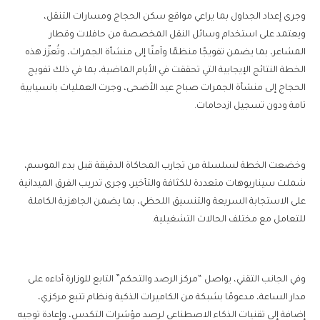
وجرى إعداد الجداول بما يراعي مواقع سكن الحجاج ومسارات التنقل،
ويعتمد على استخدام وسائل النقل المخصصة من حافلات وقطار
المشاعر، بما يضمن تفويجًا منظمًا وآمنًا إلى منشأة الجمرات، وتُعزّز هذه
الخطة النتائج الإيجابية التي تحققت في الأيام الماضية، بما في ذلك تفويج
الحجاج إلى منشأة الجمرات صباح عيد الأضحى، وجرت العمليات بانسيابية
تامة ودون تسجيل ازدحامات.
وخضعت الخطة لسلسلة من تجارب المحاكاة الدقيقة قبل بدء الموسم،
شملت سيناريوهات متعددة للكثافة والتأخير، وجرى تدريب الفرق الميدانية
على الاستجابة السريعة والتنسيق اللحظي، بما يضمن الجاهزية الكاملة
للتعامل مع مختلف الحالات التشغيلية.
وفي الجانب التقني، يواصل “مركز الرصد والتحكم” التابع للوزارة أداءه على
مدار الساعة، مدعومًا بشبكة من الكاميرات الذكية ونظام تتبع مركزي،
إضافة إلى تقنيات الذكاء الاصطناعي لرصد مؤشرات التكدس، وإعادة توجيه