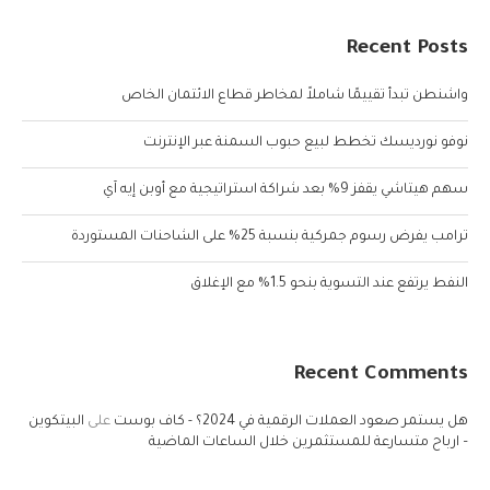
Recent Posts
واشنطن تبدأ تقييمًا شاملاً لمخاطر قطاع الائتمان الخاص
نوفو نورديسك تخطط لبيع حبوب السمنة عبر الإنترنت
سهم هيتاشي يقفز 9% بعد شراكة استراتيجية مع أوبن إيه آي
ترامب يفرض رسوم جمركية بنسبة 25% على الشاحنات المستوردة
النفط يرتفع عند التسوية بنحو 1.5% مع الإغلاق
Recent Comments
هل يستمر صعود العملات الرقمية في 2024؟ - كاف بوست
على
البيتكوين
– ارباح متسارعة للمستثمرين خلال الساعات الماضية