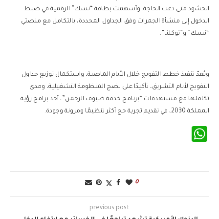
الحشود متى دعت الحاجة. وأسهمت بطاقة “نسك” الرقمية في ضبط
الدخول إلى منشأة الجمرات وفق الجداول المحددة، بالتكامل مع منصتي
“نسك” و”توكلنا”.
ويُعدّ تنفيذ خطط التفويج خلال الأيام الماضية، واستكمال توزيع جداول
التفويج لأيام التشريق، تأكيدًا على نضج المنظومة التشغيلية، ومدى
تكاملها مع مستهدفات “برنامج خدمة ضيوف الرحمن”، أحد برامج رؤية
المملكة 2030، في تقديم تجربة حج أكثر تنظيمًا ومرونة وجودة.
WhatsApp
0
previous post