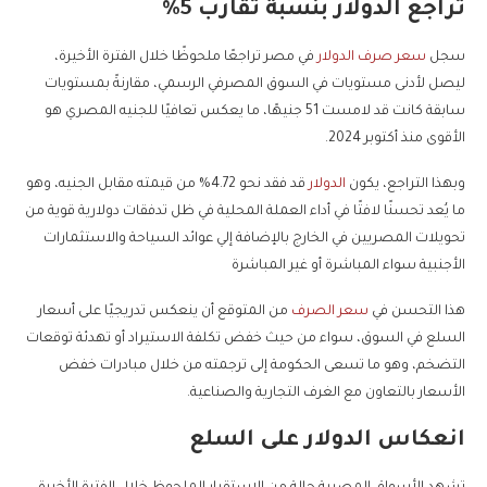
تراجع الدولار بنسبة تقارب 5%
سجل
سعر صرف الدولار
في مصر تراجعًا ملحوظًا خلال الفترة الأخيرة،
ليصل لأدنى مستويات في السوق المصرفي الرسمي، مقارنةً بمستويات
سابقة كانت قد لامست 51 جنيهًا، ما يعكس تعافيًا للجنيه المصري هو
الأقوى منذ أكتوبر 2024.
وبهذا التراجع، يكون
الدولار
قد فقد نحو 4.72% من قيمته مقابل الجنيه، وهو
ما يُعد تحسنًا لافتًا في أداء العملة المحلية في ظل تدفقات دولارية قوية من
تحويلات المصريين في الخارج بالإضافة إلي عوائد السياحة والاستثمارات
الأجنبية سواء المباشرة أو غير المباشرة
هذا التحسن في
سعر الصرف
من المتوقع أن ينعكس تدريجيًا على أسعار
السلع في السوق، سواء من حيث خفض تكلفة الاستيراد أو تهدئة توقعات
التضخم، وهو ما تسعى الحكومة إلى ترجمته من خلال مبادرات خفض
الأسعار بالتعاون مع الغرف التجارية والصناعية.
انعكاس الدولار على السلع