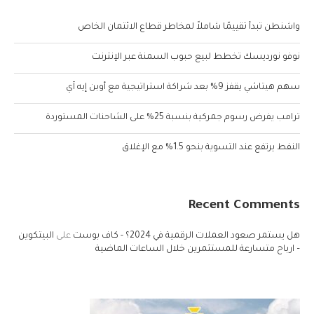
واشنطن تبدأ تقييمًا شاملاً لمخاطر قطاع الائتمان الخاص
نوفو نورديسك تخطط لبيع حبوب السمنة عبر الإنترنت
سهم هيتاشي يقفز 9% بعد شراكة استراتيجية مع أوبن إيه آي
ترامب يفرض رسوم جمركية بنسبة 25% على الشاحنات المستوردة
النفط يرتفع عند التسوية بنحو 1.5% مع الإغلاق
Recent Comments
هل يستمر صعود العملات الرقمية في 2024؟ - كاف بوست
على
البيتكوين
– ارباح متسارعة للمستثمرين خلال الساعات الماضية