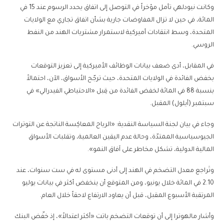
وكانت نيودلهي تأمل مؤخراً في التوصل إلى اتفاق يحدد الرسوم عند 15 في
المائة، في حين لا تزال المفاوضات جارية بشأن اتفاق تجاري مع الولايات
المتحدة، وسط انتقادات أميركية لاستمرار مشتريات الهند من النفط
الروسي.
في المقابل، أدى ضعف بيانات الوظائف الأميركية إلى تعزيز التوقعات
بخفض الفائدة في الولايات المتحدة، حيث ترجّح الأسواق، الآن، احتمالاً
بنسبة 88 في المائة لخفض الفائدة من قِبل «الاحتياطي الفيدرالي» في
سبتمبر (أيلول) المقبل.
وجاء في بيان لجنة السياسة النقدية: «الرياح المعاكِسة الناتجة عن التوترات
الجيوسياسية الممتدّة، وحالة عدم اليقين العالمية، وتقلبات الأسواق
المالية الدولية، تشكل مخاطر على آفاق النمو».
وتَراجع معدل التضخم في الهند إلى أدنى مستوى له في ست سنوات، عند
2.10 في المائة خلال يونيو، ومن المتوقع أن ينخفض أكثر في بيانات يوليو
المرتقبة الأسبوع المقبل، قبل أن يعاود الارتفاع لاحقاً خلال العام.
وأشار مالهوترا إلى أن توقعات التضخم باتت «أكثر اعتدالاً»، إذ خفّض البنك