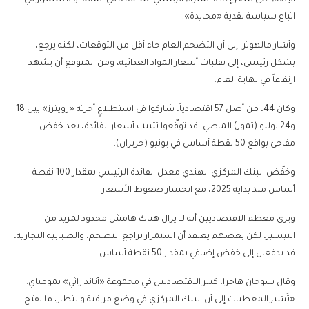
الإبقاء على سعر إعادة الشراء الرئيسي عند 5.50 في المائة، والاستمرار في
اتباع سياسة نقدية «محايدة».
وأشار مالهوترا إلى أن التضخم العام جاء أقل من التوقعات، لكنه يرجع،
بشكل رئيسي، إلى تقلبات أسعار المواد الغذائية، ومن المتوقع أن يشهد
ارتفاعاً في نهاية العام.
وكان 44، من أصل 57 اقتصادياً، شاركوا في استطلاعٍ أجرته «رويترز» بين 18
و24 يوليو (تموز) الماضي، قد توقّعوا تثبيت أسعار الفائدة، بعد خفض
مفاجئ بواقع 50 نقطة أساس في يونيو (حزيران).
وخفّض البنك المركزي الهندي معدل الفائدة الرئيسي بمقدار 100 نقطة
أساس منذ بداية 2025، مع انحسار ضغوط الأسعار.
ويرى معظم الاقتصاديين أنه لا يزال هناك هامش محدود لمزيد من
التيسير، لكن بعضهم يعتقد أن استمرار تراجع التضخم، والضبابية التجارية،
قد يدفعان إلى خفض إضافي بمقدار 50 نقطة أساس.
وقال سوجان هاجرا، كبير الاقتصاديين في مجموعة «أناند راثي» بمومباي:
«تُشير المعطيات إلى أن البنك المركزي في وضع مراقبة وانتظار، ما يفتح