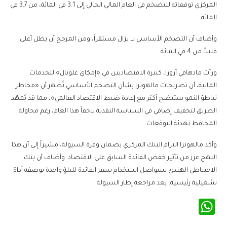
المركزي توقعاته للتضخم في العام المالي الحالي إلى 3.1 في المائة، من 3.7 في
المائة.
وأضاف أن التضخم الأساسي لا يزال مستقراً، ومن المرجح أن يظل أعلى
قليلاً من 4 في المائة.
ورأت مادهافي أرورا، كبيرة الاقتصاديين في «إمكاي غلوبال» للخدمات
المالية، أن تصريحات مالهوترا بشأن التضخم الأساسي تُظهر أن «مخاطر
تباطؤ النمو ستتضح أكثر مع إعادة ضبط الاقتصاد العالمي»، مما قد يُمهّد
الطريق لتخفيف إضافي في السياسة النقدية لاحقاً هذا العام، رغم محاولة
المحافظ تهدئة التوقعات.
وأكد مالهوترا التزام البنك المركزي بضمان وفرة السيولة، مشيراً إلى أن هذا
النهج عزز من تأثير خفض الفائدة السابق على الاقتصاد. وأضاف أن بنك
الاحتياطي الهندي سيواصل استخدام سعر الفائدة لليلةٍ واحدة بوصفه أداة
تشغيلية رئيسية، بعد مراجعة إطار السيولة.
WhatsApp