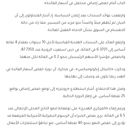
الباب أمام خفض إضافي محتمل في أسعار الفائدة».
وارتفعت عوائد السندات بعد إعلان السياسة، إذ أشار المتداولون إلى أن
البيان لم يُظهر ميلاً واضحاً نحو مزيد من التيسير، مما زاد من حالة
الانقسام في السوق بشأن الاتجاه المقبل للفائدة.
وارتفع العائد على السندات الهندية القياسية لأجل 10 سنوات بمقدار 4 نقاط
أساس إلى 6.3701 في المائة، في حين استقرت الروبية عند 87.7350،
وانخفض مؤشرا الأسهم الرئيسيان بنحو 0.2 في المائة لكل منهما.
وذكرت «كابيتال إيكونوميكس»، في مذكرة، أن دورة خفض أسعار الفائدة في
الهند ربما تكون قد وصلت إلى نهايتها.
وقبل هذا الاجتماع، أشار استطلاع «رويترز» إلى توقع خفض إضافي بواقع
25 نقطة أساس، في إطار الدورة الحالية.
ورغم إبقاء «المركزي الهندي» على توقعاته لنمو الناتج المحلي الإجمالي عند
6.5 في المائة، يرى بعض الخبراء أن الرسوم الجمركية الأميركية المرتفعة قد
تؤدي إلى خفض النمو بنحو 40 نقطة أساس، مع تباطؤ استثمارات الأعمال.