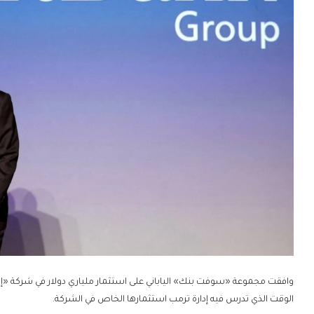
وافقت مجموعة «سوفت بنك» الياباني على استثمار ملياري دولار في شركة «إنتل
الوقت الذي تدرس فيه إدارة ترمب استثمارها الخاص في الشركة.