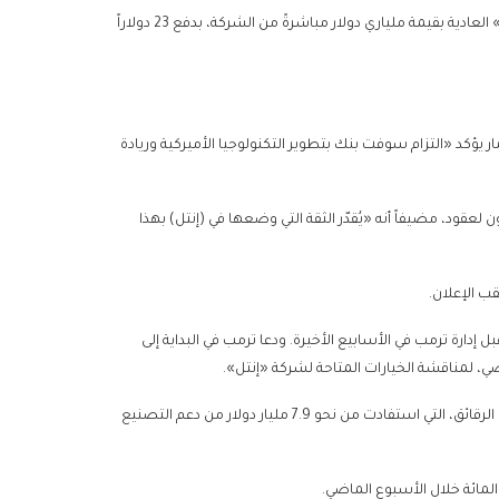
وأعلنت «إنتل» في بيان لها، أن «سوفت بنك» وافقت على شراء أسهم «إنتل» العادية بقيمة ملياري دولار مباشرةً من الشركة، بدفع 23 دولاراً
ؤكد «التزام سوفت بنك بتطوير التكنولوجيا الأميركية وريادة
قود، مضيفاً أنه «يُقدّر الثقة التي وضعها في (إنتل) بهذا
ل إدارة ترمب في الأسابيع الأخيرة. ودعا ترمب في البداية إلى
ضي، لمناقشة الخيارات المتاحة لشركة «إنتل».
ومنذ ذلك الحين، تدرس الحكومة الأميركية حصتها المباشرة في شركة تصنيع الرقائق، التي استفادت من نحو 7.9 مليار دولار من دعم التصنيع