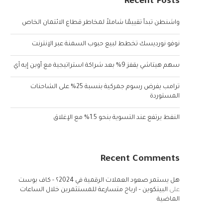
Recent Posts
واشنطن تبدأ تقييمًا شاملاً لمخاطر قطاع الائتمان الخاص
نوفو نورديسك تخطط لبيع حبوب السمنة عبر الإنترنت
سهم هيتاشي يقفز 9% بعد شراكة استراتيجية مع أوبن إيه آي
ترامب يفرض رسوم جمركية بنسبة 25% على الشاحنات
المستوردة
النفط يرتفع عند التسوية بنحو 1.5% مع الإغلاق
Recent Comments
هل يستمر صعود العملات الرقمية في 2024؟ - كاف بوست
على
البيتكوين – ارباح متسارعة للمستثمرين خلال الساعات
الماضية