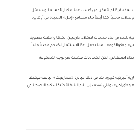
ت المقبلة إذا لم تتمكن من كسب عملاء كبار لأعمالها. وسيمثل
وصلات محلياً. كما أبطأ بناء مصانع «إنتل» الجديدة في أوهايو،
عية للبدء في بناء منتجات لعملاء خارجيين. لكنها واجهت صعوبة
 و«كوالكوم» – مما يجعل هذا الاستثمار الضخم مجدياً مالياً.
 ذكاء اصطناعي، لكن المحادثات فشلت مع توجه المجموعة
ة أميركية كبيرة، بما في ذلك مبادرة «ستارغيت» البالغة قيمتها
 آي» و«أوراكل»، والتي تهدف إلى بناء البنية التحتية للذكاء الاصطناعي