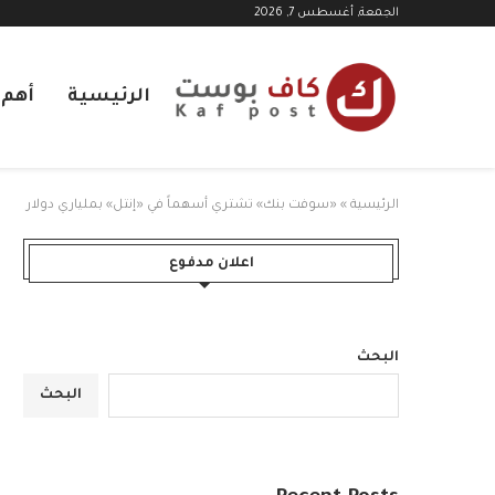
الجمعة, أغسطس 7, 2026
الرئيسية
أهم ا
الرئيسية
»
«سوفت بنك» تشتري أسهماً في «إنتل» بملياري دولار
اعلان مدفوع
البحث
البحث