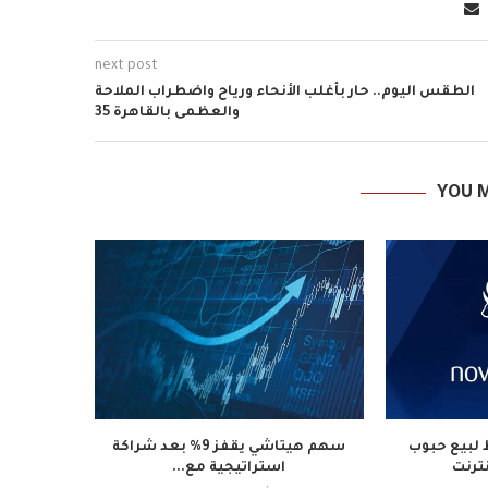
next post
الطقس اليوم.. حار بأغلب الأنحاء ورياح واضطراب الملاحة
والعظمى بالقاهرة 35
YOU M
لبيع حبوب
سهم هيتاشي يقفز 9% بعد شراكة
نترنت
استراتيجية مع...