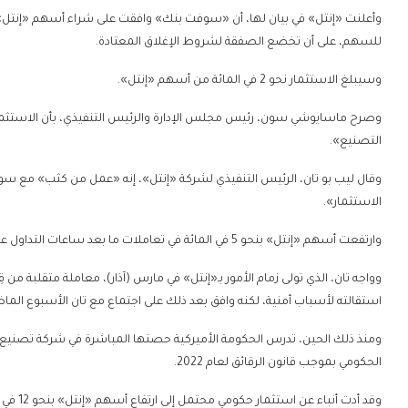
للسهم، على أن تخضع الصفقة لشروط الإغلاق المعتادة.
وسيبلغ الاستثمار نحو 2 في المائة من أسهم «إنتل».
وصرح ماسايوشي سون، رئيس مجلس الإدارة والرئيس التنفيذي، بأن الاستثمار ي
التصنيع».
وقال ليب بو تان، الرئيس التنفيذي لشركة «إنتل»، إنه «عمل من كثب» مع سون لع
الاستثمار».
وارتفعت أسهم «إنتل» بنحو 5 في المائة في تعاملات ما بعد ساعات التداول عقب الإعلان.
وواجه تان، الذي تولى زمام الأمور بـ«إنتل» في مارس (آذار)، معاملة متقلبة من قِب
استقالته لأسباب أمنية، لكنه وافق بعد ذلك على اجتماع مع تان الأسبوع الما
الحكومي بموجب قانون الرقائق لعام 2022.
وقد أدت أنباء عن استثمار حكومي محتمل إلى ارتفاع أسهم «إنتل» بنحو 12 في المائة خلال الأسبوع الماضي.