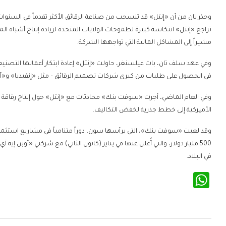
وحذر تان من أن «إنتل» قد تنسحب من صناعة الرقائق الأكثر تقدماً في السنوا
تراجع «إنتل» انتكاسة كبيرة لطموحات الولايات المتحدة لزيادة إنتاج أشباه الم
مشيراً إلى المشاكل المالية التي تواجهها الشركة.
وفي عهد سلف تان، بات غيلسنغر، حاولت «إنتل» إعادة ابتكار أعمالها التصني
في الحصول على طلبات من كبرى شركات تصميم الرقائق – مثل «إنفيديا» و«آبل»
وفي العام الماضي، أجرت «سوفت بنك» محادثات مع «إنتل» حول إنتاج رقاقة
الأميركية إلى خطط جذرية لخفض التكاليف.
وقد لعبت «سوفت بنك»، التي يرأسها سون، دوراً متنامياً في مشاريع استثماري
500 مليار دولار، والتي أُعلن عنها في يناير (كانون الثاني) مع شركتي «أوبن إيه
في البلاد.
WhatsApp