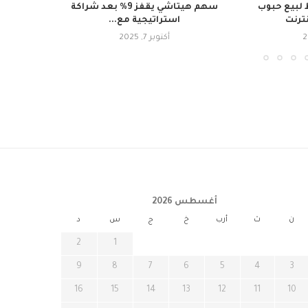
لبيع حبوب
سهم هيتاشي يقفز 9% بعد شراكة
نترنت
استراتيجية مع...
أكتوبر 7, 2025
أغسطس 2026
ن
ث
أرب
خ
ج
س
د
2
1
9
8
7
6
5
4
3
16
15
14
13
12
11
10