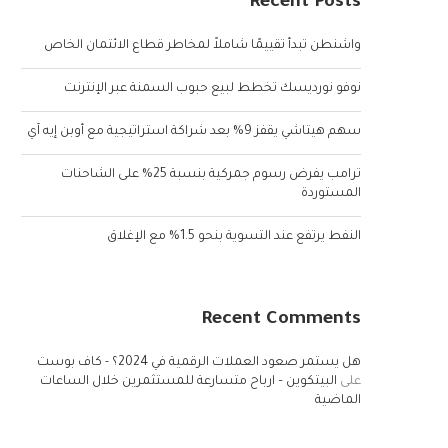
Recent Posts
واشنطن تبدأ تقييمًا شاملاً لمخاطر قطاع الائتمان الخاص
نوفو نورديسك تخطط لبيع حبوب السمنة عبر الإنترنت
سهم هيتاشي يقفز 9% بعد شراكة استراتيجية مع أوبن إيه آي
ترامب يفرض رسوم جمركية بنسبة 25% على الشاحنات
المستوردة
النفط يرتفع عند التسوية بنحو 1.5% مع الإغلاق
Recent Comments
هل يستمر صعود العملات الرقمية في 2024؟ - كاف بوست
على
البيتكوين – ارباح متسارعة للمستثمرين خلال الساعات
الماضية