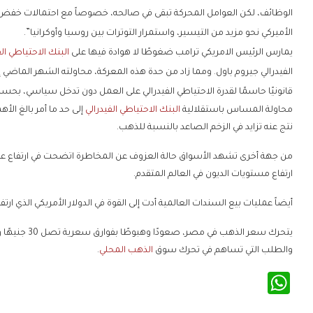
الوظائف، لكن العوامل المحركة تبقى في صالحه، خصوصاً مع احتمالات خفض الف
الأميركي نحو مزيد من التيسير، واستمرار التوترات بين روسيا وأوكرانيا”.
يمارس الرئيس الامريكي ترامب ضغوطًا لا هوادة فيها على
البنك الاحتياطي الف
الفيدرالي جيروم باول. ومما زاد من حدة هذه المعركة، محاولته الشهر الماضي إقال
قانونيًا حاسمًا لقدرة الاحتياطي الفيدرالي على العمل دون تدخل سياسي، بحسب 
محاولة المساس باستقلالية
البنك الاحتياطي الفيدرالي
إلى حد ما أمر بالغ ا
نتج عنه تزايد في الزخم الصاعد بالنسبة للذهب.
من جهة أخرى تشهد الأسواق حالة العزوف عن المخاطرة اتضحت في ارتفاع ع
ارتفاع مستويات الديون في العالم المتقدم.
أيضاً عمليات بيع السندات العالمية أدت إلى القوة في الدولار الأمريكي الذي 
يتحرك سعر الذ
والطلب التي تساهم في تحرك سوق
الذهب المحلي
.
WhatsApp