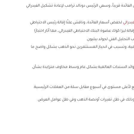
ائدة قريباً، وسعي الرئيس دونالد ترامب لإعادة تشكيل الفيدرالي
يدرالي
لخفض أسعار الفائدة، وناقش علنًا إقالة رئيس الاحتياطي
ة ليزا كوك عضوة البنك الاحتياطي الفيدرالي، مما أثار اختبارًا
التحليل الفني لجولد بيليون.
لأهمية، وتسبب في انحياز المستثمرين نحو الذهب بشكل واضح ما
وائد السندات العالمية بشكل عام وسط مخاوف متزايدة بشأن
ارتفع لأعلى مستوى في أسبوع مقابل سلة من العملات الرئيسية.
هب في مصر، صعودًا وهبوطًا بفوارق سعرية تصل 30 جنيهًا وذلك في ظل تغيرات أونصة الذهب وفي ظل عوامل العرض