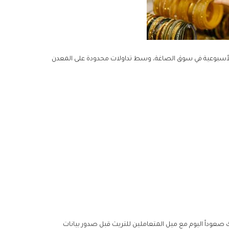
بالتزامن مع الإجازة الأسبوعية في سوق الصاغة، وسط تداولات محدودة على المعدن
بير محللي السوق في “KCM Trade”:”الذهب يتحرك صعوداً اليوم مع ميل المتعاملين للتريث قبل صدور بيانات