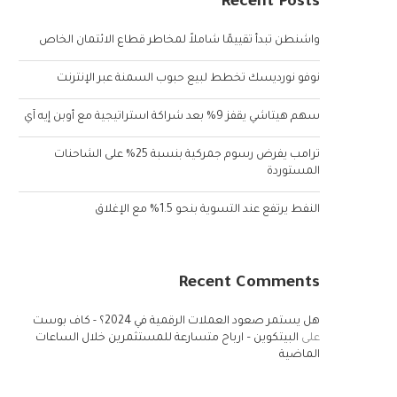
Recent Posts
واشنطن تبدأ تقييمًا شاملاً لمخاطر قطاع الائتمان الخاص
نوفو نورديسك تخطط لبيع حبوب السمنة عبر الإنترنت
سهم هيتاشي يقفز 9% بعد شراكة استراتيجية مع أوبن إيه آي
ترامب يفرض رسوم جمركية بنسبة 25% على الشاحنات
المستوردة
النفط يرتفع عند التسوية بنحو 1.5% مع الإغلاق
Recent Comments
هل يستمر صعود العملات الرقمية في 2024؟ - كاف بوست
على
البيتكوين – ارباح متسارعة للمستثمرين خلال الساعات
الماضية