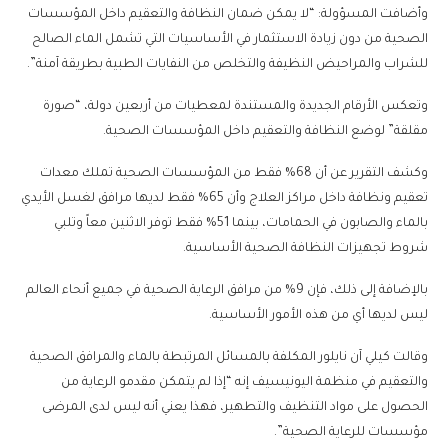
وأضافت المسؤولة: “لا يمكن ضمان النظافة والتعقيم داخل المؤسسات
الصحية من دون زيادة الاستثمار في الأساسيات التي تشمل الماء الصالح
للشراب والمراحيض النظيفة والتخلص من النفايات الطبية بطريقة آمنة”.
وتعكس الأرقام الجديدة والمستندة لمعطيات من أربعين دولة، “صورة
مقلقة” لوضع النظافة والتعقيم داخل المؤسسات الصحية.
وكشف التقرير عن أن 68% فقط من المؤسسات الصحية تملك معدات
تعقيم ونظافة داخل مراكز العلاج وأن 65% فقط لديها مرافق لغسل الأيدي
بالماء والصابون في الحمامات، بينما 51% فقط توفر الاثنين معاً وتلبي
شروط تجهيزات النظافة الصحية الأساسية.
بالإضافة إلى ذلك، فإن 9% من مرافق الرعاية الصحية في جميع أنحاء العالم
ليس لديها أي من هذه الأمور الأساسية.
وقالت كيلي آن نايلور المكلفة بالمسائل المرتبطة بالماء والمرافق الصحية
والتعقيم في منظمة اليونيسيف إنه “إذا لم يتمكن مقدمو الرعاية من
الحصول على مواد التنظيف والتطهير، فهذا يعني أنه ليس لدى المرضى
مؤسسات للرعاية الصحية”.