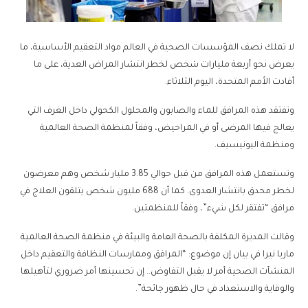
لا تملك نصف المؤسسات الصحية في العالم مواد التعقيم الأساسية، ما
يعرض نحو أربعة مليارات شخص لخطر انتشار المراض العدية، على ما
أفادت الأمم المتحدة، اليوم الثلاثاء.
وتفتقد هذه المرافق للماء والصابون والمحلول الكحولي داخل الغرف التي
يعالج فيها المرضى أو في المراحيض، وفقاً لمنظمة الصحة العالمية
ومنظمة اليونيسيف.
وتستعمل هذه المرافق من قبل حوالي 3.85 مليار شخص وهم معرضون
لخطر محدق بانتشار العدوى. كما أن 688 مليون شخص يتلقون العلاج في
مرافق “تفتقر لكل شيء”، وفقاً للمنظمتين.
وقالت المديرة المكلفة بالصحة العامة والبيئة في منظمة الصحة العالمية
ماريا نيرا في بيان إن موضوع: “المرافق وممارسات النظافة والتعقيم داخل
المنشآت الصحية أمر لا يقبل التفاوض.. إن تحسينها أمر ضروري لتأهيلها
والوقاية والاستعداد في حال ظهور جائحة”.