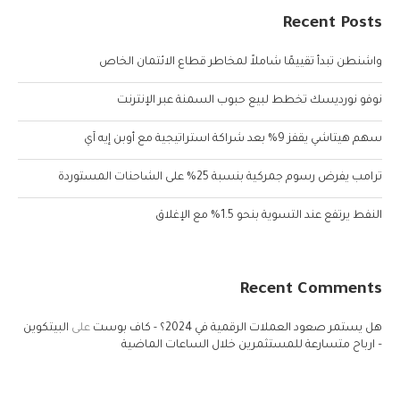
Recent Posts
واشنطن تبدأ تقييمًا شاملاً لمخاطر قطاع الائتمان الخاص
نوفو نورديسك تخطط لبيع حبوب السمنة عبر الإنترنت
سهم هيتاشي يقفز 9% بعد شراكة استراتيجية مع أوبن إيه آي
ترامب يفرض رسوم جمركية بنسبة 25% على الشاحنات المستوردة
النفط يرتفع عند التسوية بنحو 1.5% مع الإغلاق
Recent Comments
هل يستمر صعود العملات الرقمية في 2024؟ - كاف بوست
على
البيتكوين
– ارباح متسارعة للمستثمرين خلال الساعات الماضية