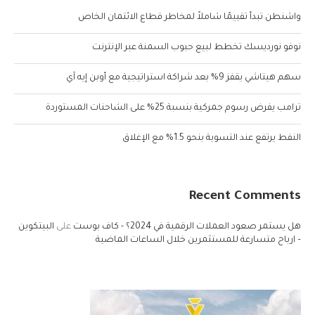
واشنطن تبدأ تقييمًا شاملاً لمخاطر قطاع الائتمان الخاص
نوفو نورديسك تخطط لبيع حبوب السمنة عبر الإنترنت
سهم هيتاشي يقفز 9% بعد شراكة استراتيجية مع أوبن إيه آي
ترامب يفرض رسوم جمركية بنسبة 25% على الشاحنات المستوردة
النفط يرتفع عند التسوية بنحو 1.5% مع الإغلاق
Recent Comments
هل يستمر صعود العملات الرقمية في 2024؟ - كاف بوست
على
البيتكوين
– ارباح متسارعة للمستثمرين خلال الساعات الماضية