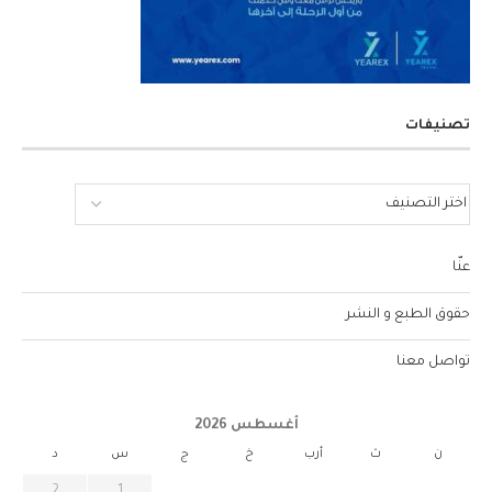
تصنيفات
عنّا
حقوق الطبع و النشر
تواصل معنا
أغسطس 2026
ن
ث
أرب
خ
ج
س
د
2
1