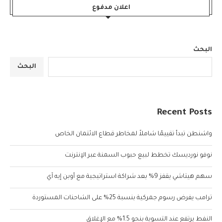
اعلان مدفوع
البحث
البحث
Recent Posts
واشنطن تبدأ تقييمًا شاملاً لمخاطر قطاع الائتمان الخاص
نوفو نورديسك تخطط لبيع حبوب السمنة عبر الإنترنت
سهم هيتاشي يقفز 9% بعد شراكة استراتيجية مع أوبن إيه آي
ترامب يفرض رسوم جمركية بنسبة 25% على الشاحنات المستوردة
النفط يرتفع عند التسوية بنحو 1.5% مع الإغلاق