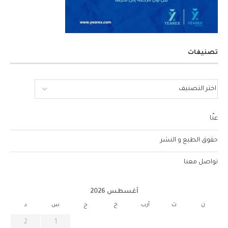
تصنيفات
عنّا
حقوق الطبع و النشر
تواصل معنا
أغسطس 2026
ن
ث
أرب
خ
ج
س
د
2
1