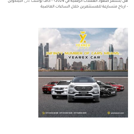
هل يستمر صعود العملات الرقمية في 2024؟ - كاف بوست
على
البيتكوين
– ارباح متسارعة للمستثمرين خلال الساعات الماضية