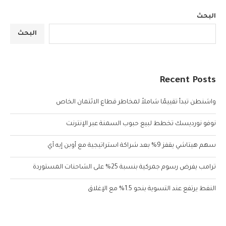
البحث
البحث
Recent Posts
واشنطن تبدأ تقييمًا شاملاً لمخاطر قطاع الائتمان الخاص
نوفو نورديسك تخطط لبيع حبوب السمنة عبر الإنترنت
سهم هيتاشي يقفز 9% بعد شراكة استراتيجية مع أوبن إيه آي
ترامب يفرض رسوم جمركية بنسبة 25% على الشاحنات المستوردة
النفط يرتفع عند التسوية بنحو 1.5% مع الإغلاق