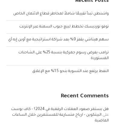
Recent Posts
واشنطن تبدأ تقييمًا شاملاً لمخاطر قطاع الائتمان الخاص
نوفو نورديسك تخطط لبيع حبوب السمنة عبر الإنترنت
سهم هيتاشي يقفز 9% بعد شراكة استراتيجية مع أوبن إيه آي
ترامب يفرض رسوم جمركية بنسبة 25% على الشاحنات
المستوردة
النفط يرتفع عند التسوية بنحو 1.5% مع الإغلاق
Recent Comments
هل يستمر صعود العملات الرقمية في 2024؟ - كاف بوست
على
البيتكوين – ارباح متسارعة للمستثمرين خلال الساعات
الماضية