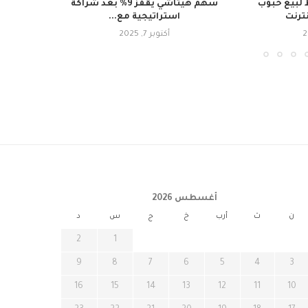
لبيع حبوب
سهم هيتاشي يقفز 9% بعد شراكة
نترنت
استراتيجية مع...
أكتوبر 7, 2025
أغسطس 2026
ن
ث
أرب
خ
ج
س
د
2
1
9
8
7
6
5
4
3
16
15
14
13
12
11
10