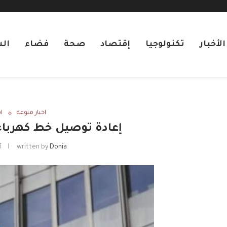
لأخبار
تكنولوجيا
إقتصاد
صحة
فضاء
ال
اخبار منوعة
ا
إعادة توصيل خط كهرباء 
Donia
written by
أك