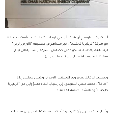
أفادت وكالة بلومبرغ أن شركة أبوظبي الوطنية “طاقة”، استأنفت محادثاتها
مع شركة “كريتيريا كايكسا”، أكبر مساهم في مجموعة “ناتورجي إنرجي”
الإسبانية، بهدف الاستحواذ على حصة في الشركة الإسبانية التي تبلغ
قيمتها السوقية 24 مليار يورو (26 مليار دولار).
وبحسب الوكالة، سافر وزير الاستثمار الإماراتي ورئيس مجلس إدارة
“طاقة”، محمد حسن السويدي، إلى إسبانيا للقاء مسؤولين من “كريتيريا
كايكسا” ومناقشة الصفقة المحتملة.
وأشارت المصادر إلى أن “كريتيريا” أبدت استعدادها للدخول في محادثات