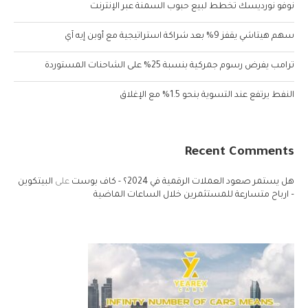
نوفو نورديسك تخطط لبيع حبوب السمنة عبر الإنترنت
سهم هيتاشي يقفز 9% بعد شراكة استراتيجية مع أوبن إيه آي
ترامب يفرض رسوم جمركية بنسبة 25% على الشاحنات المستوردة
النفط يرتفع عند التسوية بنحو 1.5% مع الإغلاق
Recent Comments
هل يستمر صعود العملات الرقمية في 2024؟ - كاف بوست
على
البيتكوين
– ارباح متسارعة للمستثمرين خلال الساعات الماضية