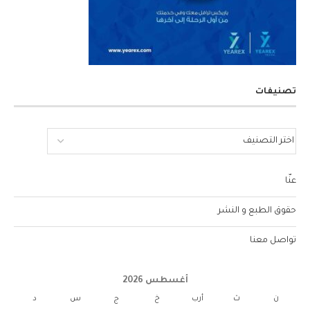
تصنيفات
عنّا
حقوق الطبع و النشر
تواصل معنا
أغسطس 2026
ن
ث
أرب
خ
ج
س
د