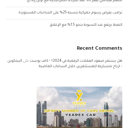
سهم هيتاشي يقفز 9% بعد شراكة استراتيجية مع أوبن إيه آي
ترامب يفرض رسوم جمركية بنسبة 25% على الشاحنات المستوردة
النفط يرتفع عند التسوية بنحو 1.5% مع الإغلاق
Recent Comments
هل يستمر صعود العملات الرقمية في 2024؟ - كاف بوست
على
البيتكوين
– ارباح متسارعة للمستثمرين خلال الساعات الماضية