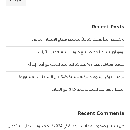
البحث
Recent Posts
واشنطن تبدأ تقييمًا شاملاً لمخاطر قطاع الائتمان الخاص
نوفو نورديسك تخطط لبيع حبوب السمنة عبر الإنترنت
سهم هيتاشي يقفز 9% بعد شراكة استراتيجية مع أوبن إيه آي
ترامب يفرض رسوم جمركية بنسبة 25% على الشاحنات المستوردة
النفط يرتفع عند التسوية بنحو 1.5% مع الإغلاق
Recent Comments
هل يستمر صعود العملات الرقمية في 2024؟ - كاف بوست
على
البيتكوين