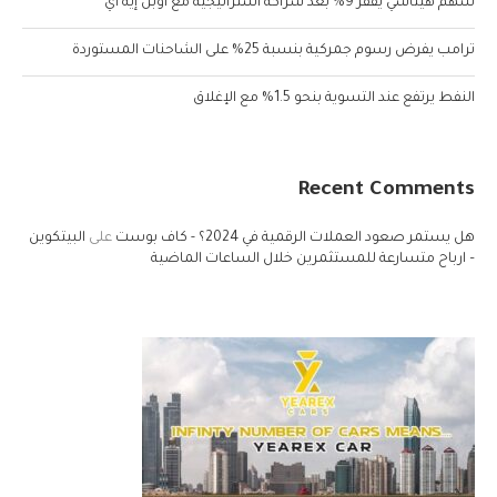
سهم هيتاشي يقفز 9% بعد شراكة استراتيجية مع أوبن إيه آي
ترامب يفرض رسوم جمركية بنسبة 25% على الشاحنات المستوردة
النفط يرتفع عند التسوية بنحو 1.5% مع الإغلاق
Recent Comments
هل يستمر صعود العملات الرقمية في 2024؟ - كاف بوست
على
البيتكوين
– ارباح متسارعة للمستثمرين خلال الساعات الماضية