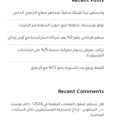
Recent Posts
واشنطن تبدأ تقييمًا شاملاً لمخاطر قطاع الائتمان الخاص
نوفو نورديسك تخطط لبيع حبوب السمنة عبر الإنترنت
سهم هيتاشي يقفز 9% بعد شراكة استراتيجية مع أوبن إيه آي
ترامب يفرض رسوم جمركية بنسبة 25% على الشاحنات
المستوردة
النفط يرتفع عند التسوية بنحو 1.5% مع الإغلاق
Recent Comments
هل يستمر صعود العملات الرقمية في 2024؟ - كاف بوست
على
البيتكوين – ارباح متسارعة للمستثمرين خلال الساعات
الماضية