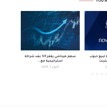
YOU M
لبيع حبوب
سهم هيتاشي يقفز 9% بعد شراكة
نترنت
استراتيجية مع...
أكتوبر 7, 2025