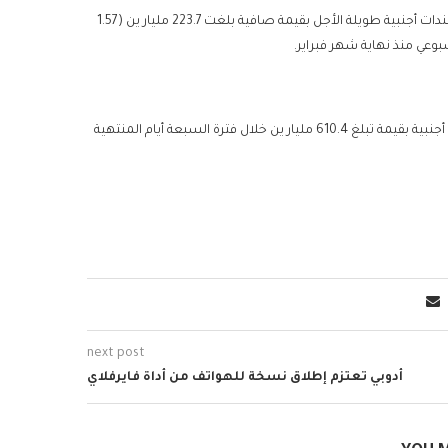
وكشفت بيانات وزارة المالية اليابانية أن المستثمرين اليابانيين قاموا بشراء سندات أجنبية طويلة الأجل بقيمة صافية بلغت 223.7 مليار ين (1.57
وعي منذ نهاية شهر فبراير.
ووفقًا لما نقلته وكالة “رويترز”، قام المستثمرون اليابانيون أيضًا بشراء أسهم أجنبية بقيمة تبلغ 610.4 مليار ين خلال فترة السبعة أيام المنتهية
next post
أدوبي تعتزم إطلاق نسخة للهواتف من أداة فايرفلاي