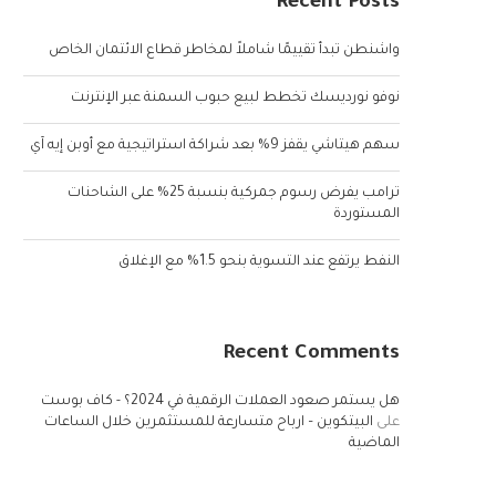
Recent Posts
واشنطن تبدأ تقييمًا شاملاً لمخاطر قطاع الائتمان الخاص
نوفو نورديسك تخطط لبيع حبوب السمنة عبر الإنترنت
سهم هيتاشي يقفز 9% بعد شراكة استراتيجية مع أوبن إيه آي
ترامب يفرض رسوم جمركية بنسبة 25% على الشاحنات
المستوردة
النفط يرتفع عند التسوية بنحو 1.5% مع الإغلاق
Recent Comments
هل يستمر صعود العملات الرقمية في 2024؟ - كاف بوست
على
البيتكوين – ارباح متسارعة للمستثمرين خلال الساعات
الماضية