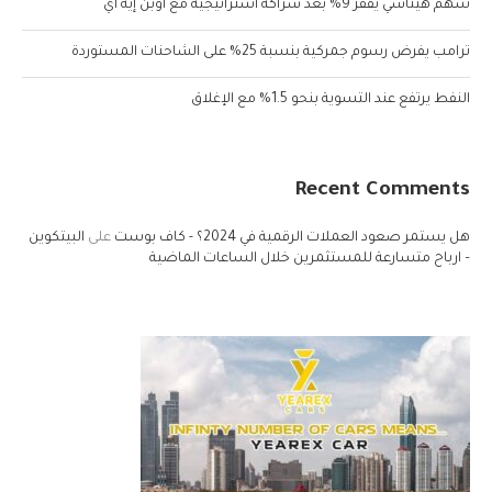
سهم هيتاشي يقفز 9% بعد شراكة استراتيجية مع أوبن إيه آي
ترامب يفرض رسوم جمركية بنسبة 25% على الشاحنات المستوردة
النفط يرتفع عند التسوية بنحو 1.5% مع الإغلاق
Recent Comments
هل يستمر صعود العملات الرقمية في 2024؟ - كاف بوست
على
البيتكوين
– ارباح متسارعة للمستثمرين خلال الساعات الماضية